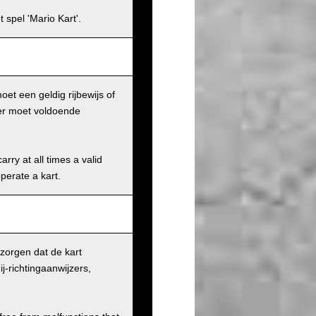
 spel 'Mario Kart'.
et een geldig rijbewijs of
ker moet voldoende
rry at all times a valid
operate a kart.
 zorgen dat de kart
j-richtingaanwijzers,