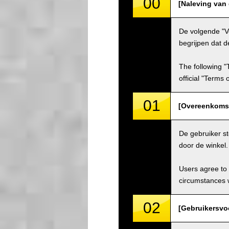
00
[Naleving van
De volgende "V
begrijpen dat d
The following "
official "Terms
01
[Overeenkoms
De gebruiker s
door de winkel
Users agree to 
circumstances w
02
[Gebruikersvo