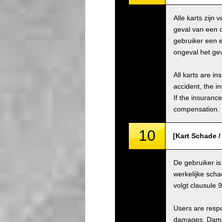
Alle karts zijn
geval van een 
gebruiker een e
ongeval het gev
All karts are i
accident, the i
If the insuranc
compensation.
10
[Kart Schade 
De gebruiker is
werkelijke scha
volgt clausule 
Users are respo
damages. Damage