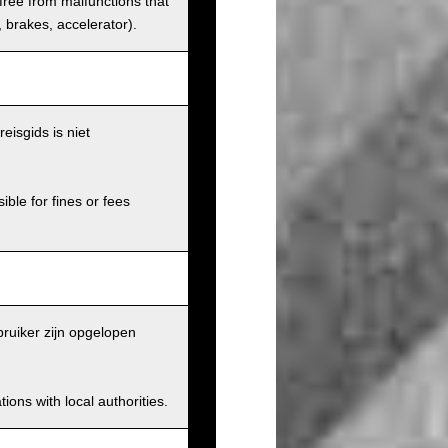
 free from malfunctions that
s, brakes, accelerator).
eisgids is niet
ible for fines or fees
ruiker zijn opgelopen
ions with local authorities.