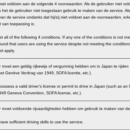
oet voldoen aan de volgende 4 voorwaarden. Als de gebruiker niet vo
 het de gebruiker niet toegestaan gebruik te maken van de service. Als 
an de service ondanks dat hij/zij niet voldoet aan de voorwaarden, erk
t van toepassing is.
 all of the following 4 conditions. If any one of the conditions is not m
is found that users are using the service despite not meeting the conditi
ot apply.
moet een geldig rijbewijs of vergunning hebben om in Japan te rijden (I
et Genève Verdrag van 1949, SOFA licentie, etc.).
ssess a valid driver's license or permit to drive in Japan (such as an I
949 Geneva Convention, SOFA license, etc.).
 moet voldoende rijvaardigheden hebben om gebruik te maken van de 
ve sufficient driving skills to use the service.