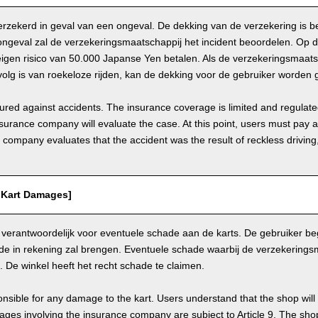
 verzekerd in geval van een ongeval. De dekking van de verzekering is b
ongeval zal de verzekeringsmaatschappij het incident beoordelen. Op
igen risico van 50.000 Japanse Yen betalen. Als de verzekeringsmaats
olg is van roekeloze rijden, kan de dekking voor de gebruiker worden 
nsured against accidents. The insurance coverage is limited and regulate
nsurance company will evaluate the case. At this point, users must pay 
e company evaluates that the accident was the result of reckless drivin
/ Kart Damages]
 verantwoordelijk voor eventuele schade aan de karts. De gebruiker beg
de in rekening zal brengen. Eventuele schade waarbij de verzekerings
9. De winkel heeft het recht schade te claimen.
nsible for any damage to the kart. Users understand that the shop will 
s involving the insurance company are subject to Article 9. The shop 