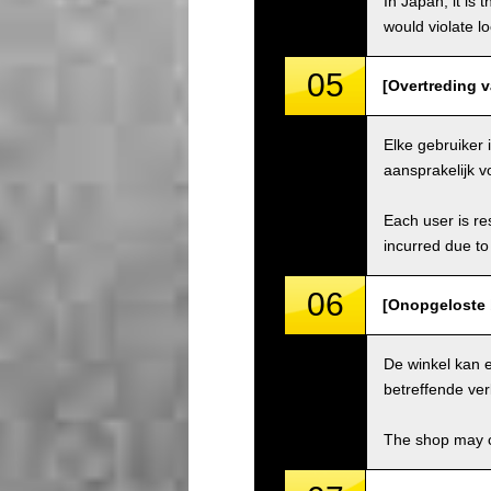
In Japan, it is 
would violate loc
05
[Overtreding va
Elke gebruiker 
aansprakelijk v
Each user is res
incurred due to 
06
[Onopgeloste 
De winkel kan 
betreffende ver
The shop may ch