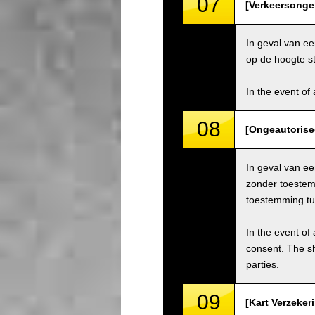
07
[Verkeersongel
In geval van ee
op de hoogte st
In the event of 
08
[Ongeautorise
In geval van e
zonder toestem
toestemming tu
In the event of 
consent. The s
parties.
09
[Kart Verzeker