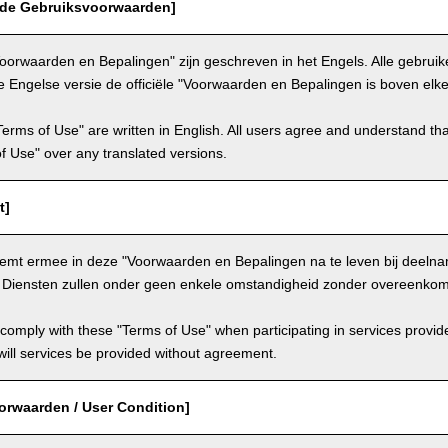
 de Gebruiksvoorwaarden]
oorwaarden en Bepalingen" zijn geschreven in het Engels. Alle gebru
e Engelse versie de officiële "Voorwaarden en Bepalingen is boven elke
Terms of Use" are written in English. All users agree and understand tha
 of Use" over any translated versions.
t]
temt ermee in deze "Voorwaarden en Bepalingen na te leven bij deeln
. Diensten zullen onder geen enkele omstandigheid zonder overeenkom
comply with these "Terms of Use" when participating in services provid
ill services be provided without agreement.
orwaarden / User Condition]