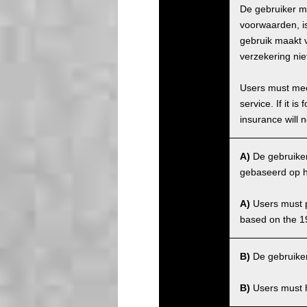
De gebruiker m
voorwaarden, is
gebruik maakt v
verzekering nie
Users must meet
service. If it 
insurance will n
A)
De gebruiker 
gebaseerd op h
A)
Users must po
based on the 1
B)
De gebruiker
B)
Users must ha