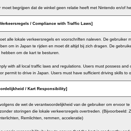
moet begrijpen dat de winkel geen relatie heeft met Nintendo en/of het
Verkeersregels / Compliance with Traffic Laws]
et alle lokale verkeersregels en voorschriften naleven. De gebruiker mo
en om in Japan te rijden en moet dit altijd bij zich dragen. De gebrui
n hebben om de kart te besturen.
ly with all local traffic laws and regulations. Users must possess and ca
 or permit to drive in Japan. Users must have sufficient driving skills to 
ordelijkheid / Kart Responsibility]
 volgens de wet de verantwoordelijkheid van de gebruiker om ervoor te
 zonder storingen die lokale verkeersregels overtreden. (Bijvoorbeeld: Zi
terlichten, Remlichten, remmen, acceleratie)