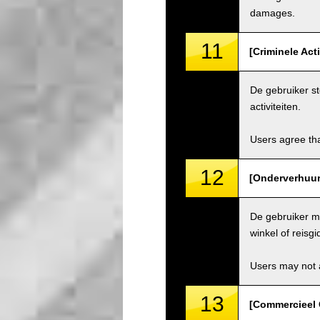
damages.
11
[Criminele Act
De gebruiker st
activiteiten.
Users agree tha
12
[Onderverhuur 
De gebruiker ma
winkel of reisgi
Users may not a
13
[Commercieel 