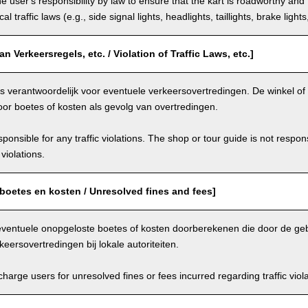
the user's responsibility by law to ensure that the kart is roadworthy and
al traffic laws (e.g., side signal lights, headlights, taillights, brake light
n Verkeersregels, etc. / Violation of Traffic Laws, etc.]
is verantwoordelijk voor eventuele verkeersovertredingen. De winkel of r
oor boetes of kosten als gevolg van overtredingen.
ponsible for any traffic violations. The shop or tour guide is not respons
violations.
boetes en kosten / Unresolved fines and fees]
eventuele onopgeloste boetes of kosten doorberekenen die door de geb
keersovertredingen bij lokale autoriteiten.
arge users for unresolved fines or fees incurred regarding traffic violat