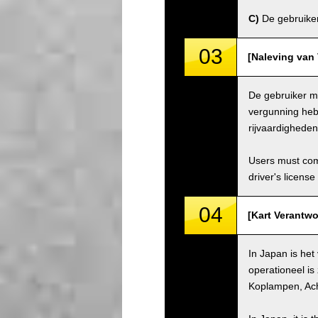
C)
De gebruiker 
03
[Naleving van 
De gebruiker mo
vergunning hebb
rijvaardighede
Users must comp
driver's license
04
[Kart Verantwo
In Japan is het
operationeel is
Koplampen, Ach