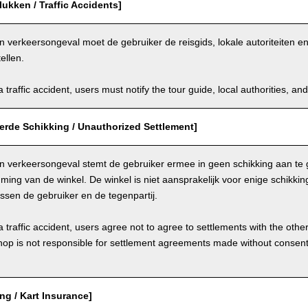
ukken / Traffic Accidents]
n verkeersongeval moet de gebruiker de reisgids, lokale autoriteiten 
ellen.
a traffic accident, users must notify the tour guide, local authorities, 
erde Schikking / Unauthorized Settlement]
en verkeersongeval stemt de gebruiker ermee in geen schikking aan te 
ming van de winkel. De winkel is niet aansprakelijk voor enige schikk
ssen de gebruiker en de tegenpartij.
a traffic accident, users agree not to agree to settlements with the othe
hop is not responsible for settlement agreements made without consen
ing / Kart Insurance]