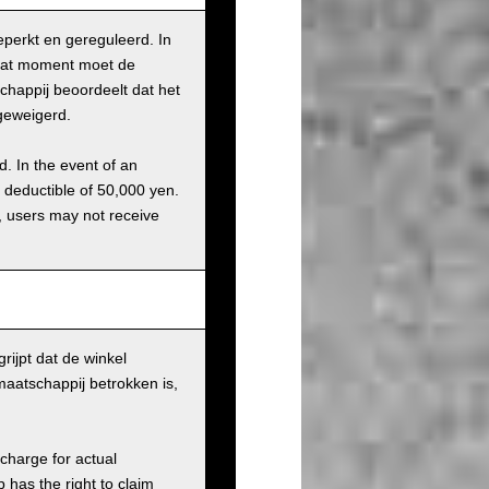
eperkt en gereguleerd. In
 dat moment moet de
chappij beoordeelt dat het
geweigerd.
d. In the event of an
a deductible of 50,000 yen.
g, users may not receive
rijpt dat de winkel
maatschappij betrokken is,
charge for actual
has the right to claim