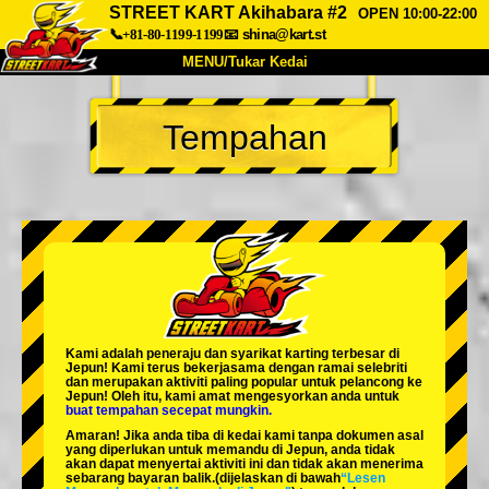
STREET KART Akihabara #2
OPEN 10:00-22:00
📞+81-80-1199-1199
📧
shina@kart.st
MENU/Tukar Kedai
UTAMA
Tempahan
Tentang
Spesifikasi
Harga
Akses
Suara
Soalan Lazim
Syarikat
Tempahan
Tukar Kedai
Tokyo Shinagawa
Tokyo Akihabara#1
Tokyo Akihabara#2
Tokyo Shibuya
Kami adalah
peneraju
dan
syarikat karting terbesar
di
Tokyo Shibuya Annex
Tokyo Bay
Jepun! Kami terus bekerjasama dengan
ramai selebriti
dan merupakan
aktiviti paling popular
untuk pelancong ke
Jepun! Oleh itu, kami amat mengesyorkan anda untuk
Tokyo Asakusa
Osaka
buat tempahan secepat mungkin.
Amaran! Jika anda tiba di kedai kami tanpa dokumen asal
Okinawa
yang diperlukan untuk memandu di Jepun, anda tidak
akan dapat menyertai aktiviti ini dan tidak akan menerima
sebarang bayaran balik.
(dijelaskan di bawah
“Lesen