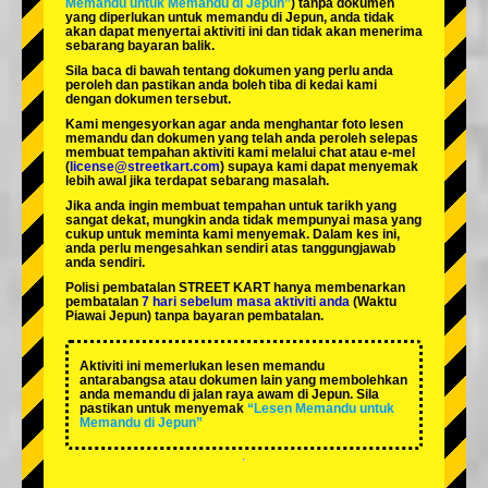
Memandu untuk Memandu di Jepun”
) tanpa dokumen
yang diperlukan untuk memandu di Jepun, anda tidak
akan dapat menyertai aktiviti ini dan tidak akan menerima
sebarang bayaran balik.
Sila baca di bawah tentang dokumen yang perlu anda
peroleh dan pastikan anda boleh tiba di kedai kami
dengan dokumen tersebut.
Kami mengesyorkan agar anda menghantar foto lesen
memandu dan dokumen yang telah anda peroleh selepas
membuat tempahan aktiviti kami melalui chat atau e-mel
(
license@streetkart.com
) supaya kami dapat menyemak
lebih awal jika terdapat sebarang masalah.
Jika anda ingin membuat tempahan untuk tarikh yang
sangat dekat, mungkin anda tidak mempunyai masa yang
cukup untuk meminta kami menyemak. Dalam kes ini,
anda perlu mengesahkan sendiri atas tanggungjawab
anda sendiri.
Polisi pembatalan STREET KART hanya membenarkan
pembatalan
7 hari sebelum masa aktiviti anda
(Waktu
Piawai Jepun) tanpa bayaran pembatalan.
Aktiviti ini memerlukan lesen memandu
antarabangsa atau dokumen lain yang membolehkan
anda memandu di jalan raya awam di Jepun. Sila
pastikan untuk menyemak
“Lesen Memandu untuk
Memandu di Jepun”