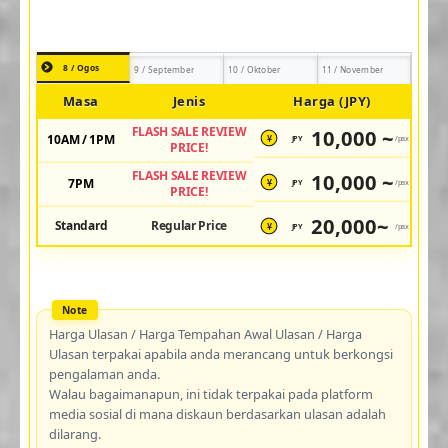
8 / Ogos
9 / September
10 / Oktober
11 / November
Masa
Jenis
Harga (JPY)
FLASH SALE REVIEW
10,000 ~
10AM / 1PM
JPY
/pax
¥
PRICE!
FLASH SALE REVIEW
10,000 ~
7PM
JPY
/pax
¥
PRICE!
20,000~
Standard
Regular Price
JPY
/pax
¥
Harga Ulasan / Harga Tempahan Awal Ulasan / Harga
Ulasan terpakai apabila anda merancang untuk berkongsi
pengalaman anda.
Walau bagaimanapun, ini tidak terpakai pada platform
media sosial di mana diskaun berdasarkan ulasan adalah
dilarang.