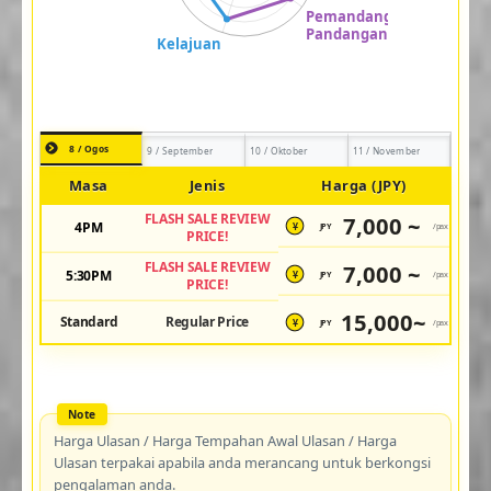
8 / Ogos
9 / September
10 / Oktober
11 / November
Masa
Jenis
Harga (JPY)
FLASH SALE REVIEW
7,000 ~
4PM
JPY
/pax
¥
PRICE!
FLASH SALE REVIEW
7,000 ~
5:30PM
JPY
/pax
¥
PRICE!
15,000~
Standard
Regular Price
JPY
/pax
¥
Harga Ulasan / Harga Tempahan Awal Ulasan / Harga
Ulasan terpakai apabila anda merancang untuk berkongsi
pengalaman anda.