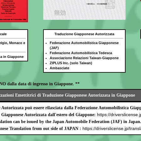
cale
Traduzione Giapponese Autorizzata
elgio, Monaco e
Federazione Automobilistica Giapponese
(JAF)
Federazione Automobilistica Tedesca
ida in Giappone
Associazione Relazioni Taiwan-Giappone
ZIPLUS Inc. (solo Taiwan)
Ambasciate
NO dalla data di ingresso in Giappone. **
zzazioni Emettitrici di Traduzione Giapponese Autorizzata in Giappone
Autorizzata può essere rilasciata dalla Federazione Automobilistica Gia
https://driverslicense.j
e Giapponese Autorizzata dall'estero del Giappone:
lation can be issued by the Japan Automobile Federation (JAF) in Japan
https://driverslicense.jp/transl
nese Translation from out side of JAPAN :