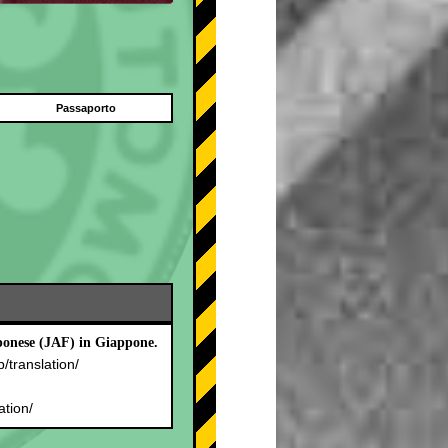
Passaporto
pponese (JAF) in Giappone.
p/translation/
.
ation/