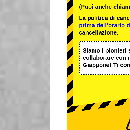
(Puoi anche chiama
La politica di ca
prima dell'orario de
cancellazione.
Siamo i
pionieri
e
collaborare con
Giappone! Ti con