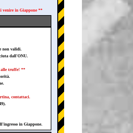
di venire in Giappone **
e non validi.
sciuta dall'ONU.
lle truffe! **
orità.
ne.
rtina, contattaci.
49).
ll'ingresso in Giappone.