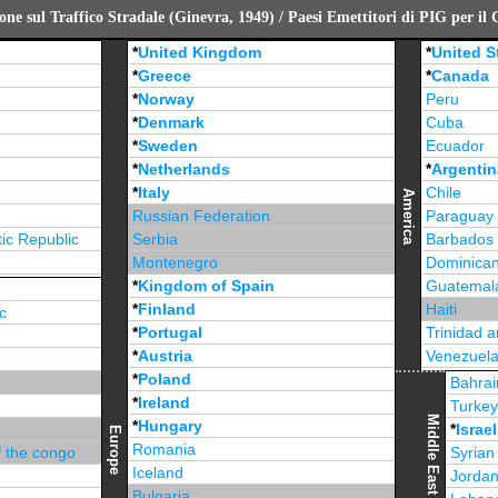
ne sul Traffico Stradale (Ginevra, 1949) / Paesi Emettitori di PIG per il
*
United Kingdom
*
United S
*
Greece
*
Canada
*
Norway
Peru
*
Denmark
Cuba
*
Sweden
Ecuador
*
Netherlands
*
Argentin
*
Italy
Chile
America
Russian Federation
Paraguay
ic Republic
Serbia
Barbados
Montenegro
Dominican
*
Kingdom of Spain
Guatemal
*
Finland
Haiti
c
*
Portugal
Trinidad 
*
Austria
Venezuel
*
Poland
Jamaica
Bahrai
*
Ireland
Turke
Middle East
*
Hungary
*
Israel
Europe
Romania
f the congo
Syrian
Iceland
Jorda
Bulgaria