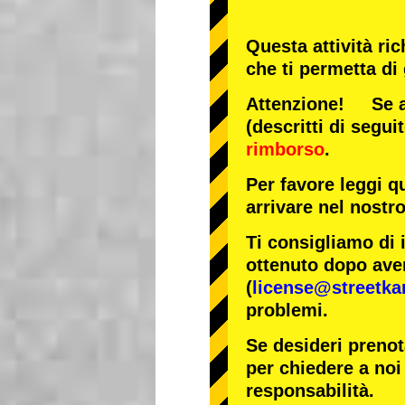
Questa attività ri
che ti permetta di
Attenzione! Se arr
(descritti di segui
rimborso
.
Per favore leggi q
arrivare nel nostr
Ti consigliamo di 
ottenuto dopo aver
(
license@streetka
problemi.
Se desideri prenot
per chiedere a noi 
responsabilità.