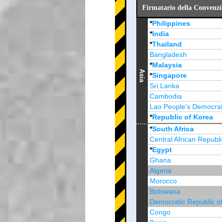
Firmatario della Convenzio
*
Philippines
*
India
*
Thailand
Bangladesh
*
Malaysia
Asia
*
Singapore
Sri Lanka
Cambodia
Lao People's Democrat
*
Republic of Korea
Brunei Darussalam
*
South Africa
Central African Republi
*
Egypt
Ghana
Algeria
Morocco
Botswana
Democratic Republic o
Congo