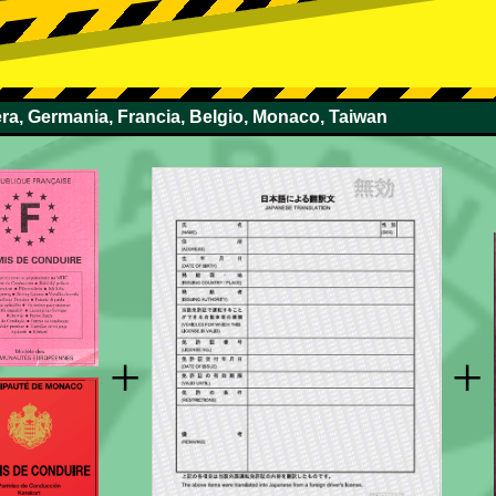
zera, Germania, Francia, Belgio, Monaco, Taiwan
+
+