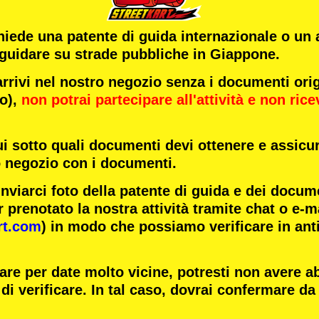
chiede una patente di guida internazionale o un
 guidare su strade pubbliche in Giappone.
ivi nel nostro negozio senza i documenti origi
to),
non potrai partecipare all'attività
e
non rice
ui sotto quali documenti devi ottenere e assicur
o negozio con i documenti.
inviarci foto della patente di guida e dei docum
 prenotato la nostra attività tramite chat o e-m
rt.com
) in modo che possiamo verificare in ant
are per date molto vicine, potresti non avere 
di verificare. In tal caso, dovrai confermare da