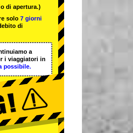
o di apertura.)
re solo
7 giorni
ebito di
ntinuiamo a
 i viaggiatori in
a possibile.