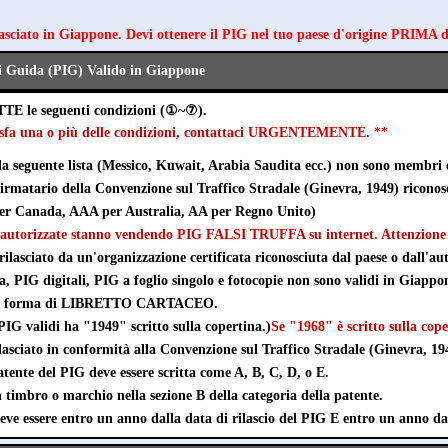
lasciato in Giappone. Devi ottenere il PIG nel tuo paese d'origine PRIMA 
i Guida (PIG) Valido in Giappone
TTE le seguenti condizioni (①~⑦).
disfa una o più delle condizioni, contattaci URGENTEMENTE. **
lla seguente lista (Messico, Kuwait, Arabia Saudita ecc.) non sono membri 
 firmatario della Convenzione sul Traffico Stradale (Ginevra, 1949) ricono
r Canada, AAA per Australia, AA per Regno Unito)
autorizzate stanno vendendo PIG FALSI TRUFFA su internet. Attenzione a
rilasciato da un'organizzazione certificata riconosciuta dal paese o dall'aut
ta, PIG digitali, PIG a foglio singolo e fotocopie non sono validi in Giappo
e in forma di LIBRETTO CARTACEO.
IG validi ha "1949" scritto sulla copertina.)
Se "1968" è scritto sulla cope
lasciato in conformità alla Convenzione sul Traffico Stradale (Ginevra, 19
tente del PIG deve essere scritta come A, B, C, D, o E.
timbro o marchio nella sezione B della categoria della patente.
eve essere entro un anno dalla data di rilascio del PIG E entro un anno da