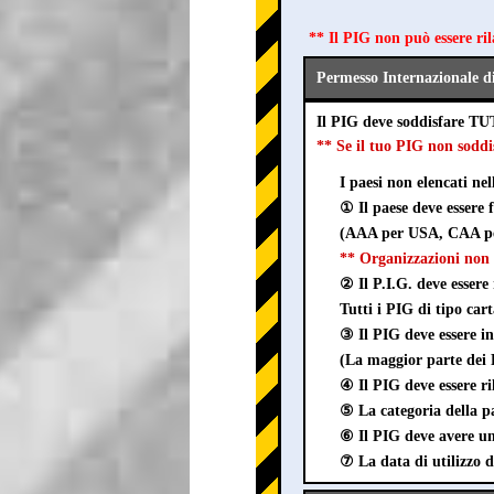
** Il PIG non può essere ri
Permesso Internazionale d
Il PIG deve soddisfare TU
** Se il tuo PIG non sod
I paesi non elencati ne
① Il paese deve essere
(AAA per USA, CAA pe
** Organizzazioni non 
② Il P.I.G. deve essere 
Tutti i PIG di tipo car
③ Il PIG deve esser
(La maggior parte dei P
④ Il PIG deve essere ri
⑤ La categoria della pa
⑥ Il PIG deve avere un 
⑦ La data di utilizzo d