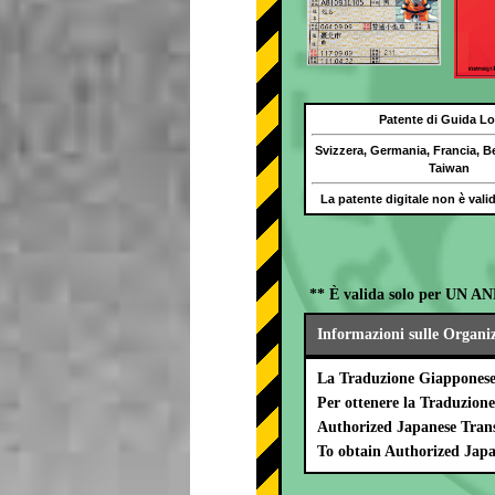
Patente di Guida Lo
Svizzera, Germania, Francia, B
Taiwan
La patente digitale non è val
** È valida solo per UN AN
Informazioni sulle Organi
La Traduzione Giapponese 
Per ottenere la Traduzion
Authorized Japanese Trans
To obtain Authorized Japa