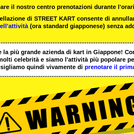
re il nostro centro prenotazioni durante l'orari
ncellazione di STREET KART consente di annulla
ll'attività
(ora standard giapponese) senza add
 la
più grande azienda di kart
in Giappone! Co
molti celebrità
e siamo l'
attività più popolare
per
sigliamo quindi vivamente di
prenotare il prim