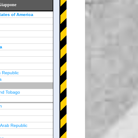
 Giappone
tates of America
a
 Republic
a
and Tobago
a
n
y
 Arab Republic
n