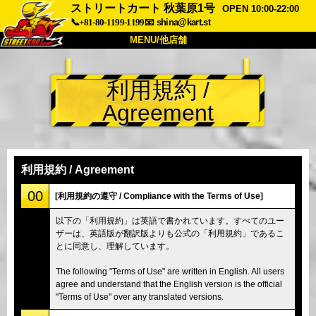
ストリートカート 秋葉原1号
OPEN 10:00-22:00
📞+81-80-1199-1199
📧
shina@kart.st
MENU/他店舗
トップ
利用規約 /
概要
車両
価格
Agreement
アクセス
評価
FAQ
会社
予約
他店舗
利用規約 / Agreement
東京 品川
東京 秋葉原 #1
00
[利用規約の遵守 / Compliance with the Terms of Use]
東京 秋葉原 #2
東京 渋谷
以下の「利用規約」は英語で書かれています。すべてのユー
ザーは、英語版が翻訳版よりも公式の「利用規約」であるこ
東京 渋谷アネックス
東京ベイ
とに同意し、理解しています。
東京 浅草
大阪
The following "Terms of Use" are written in English. All users
沖縄
agree and understand that the English version is the official
"Terms of Use" over any translated versions.