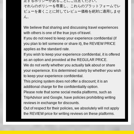
止するポリシーがあることにご注意ください。
それらのポリシーを尊重し、これらのプラットフォームでレ
ビューを書くことに対してレビュー価格を絶対に適用しませ
ん。
We believe that sharing and discussing travel experiences
with others is one of the true joys of travel.
If you do not need to keep your experience confidential (if
you plan to tell someone or share it), the REVIEW PRICE
applies as the standard rate.
If you wish to keep your experience confidential, it is offered
as an option and provided at the REGULAR PRICE.
We do not verify whether you actually talk about or share
your experience. It is determined solely by whether you wish
to keep your experience confidential.
This pricing system does not offer a discount; it is an
additional charge for the confidentiality option.
Please note that some social media platforms, such as
TripAdvisor and Google, have policies prohibiting writing
reviews in exchange for discounts.
Out of respect for their policies, we absolutely will not apply
the REVIEW price for writing reviews on these platforms.