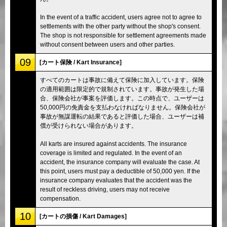
In the event of a traffic accident, users agree not to agree to
settlements with the other party without the shop's consent.
The shop is not responsible for settlement agreements made
without consent between users and other parties.
09
[カート保険 / Kart Insurance]
すべてのカートは事故に備えて保険に加入しています。保険
の適用範囲は限定的で規制されています。事故が発生した場
合、保険会社が事案を評価します。この時点で、ユーザーは
50,000円の免責金を支払わなければなりません。保険会社が
事故が無謀運転の結果であると評価した場合、ユーザーは補
償が受けられない場合があります。
All karts are insured against accidents. The insurance
coverage is limited and regulated. In the event of an
accident, the insurance company will evaluate the case. At
this point, users must pay a deductible of 50,000 yen. If the
insurance company evaluates that the accident was the
result of reckless driving, users may not receive
compensation.
10
[カートの損傷 / Kart Damages]