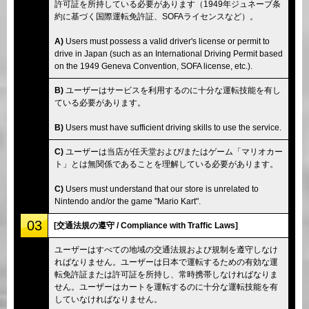
許可証を所持している必要があります（1949年ジュネーブ条
約に基づく国際運転免許証、SOFAライセンスなど）。
A)
Users must possess a valid driver's license or permit to
drive in Japan (such as an International Driving Permit based
on the 1949 Geneva Convention, SOFA license, etc.).
B)
ユーザーはサービスを利用するのに十分な運転技能を有し
ている必要があります。
B)
Users must have sufficient driving skills to use the service.
C)
ユーザーは当店が任天堂および/またはゲーム「マリオカー
ト」とは無関係であることを理解している必要があります。
C)
Users must understand that our store is unrelated to
Nintendo and/or the game "Mario Kart".
03
[交通法規の遵守 / Compliance with Traffic Laws]
ユーザーはすべての地域の交通法規および規制を遵守しなけ
ればなりません。ユーザーは日本で運転するための有効な運
転免許証または許可証を所持し、常時携帯しなければなりま
せん。ユーザーはカートを運転するのに十分な運転技能を有
していなければなりません。