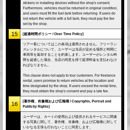
stickers or installing devices without the shop's consent.
Furthermore, vehicles must be returned in original condition,
and users must fill the fuel tank before returning. If users do
not return the vehicle with a full tank, they must pay the fee
set by the shop.
15
[超過時間ポリシー / Over Time Policy]
ツアー客についてはこの条項は適用されません。フリーラン
スレンタルについて、ユーザーは当店が定める場所と時間に
車両等を返却することを約束します。ユーザーがレンタル時
間を超過した場合、当店の同意を得て延滞料金を支払わなけ
ればなりません。
This clause does not apply to tour customers. For freelance
rental, users promise to return vehicles at the location and
time designated by the shop. If users exceed the rental time,
they must obtain the shop's consent and pay a late fee.
[著作権、肖像権および広報権 / Copyrights, Portrait and
16
Publicity Rights]
ユーザーは、カートの使用および提供されるサービスに関連
する写真に関して、著作権、肖像権、および広報権に対して
いかなる主張も行わないことに同意します。