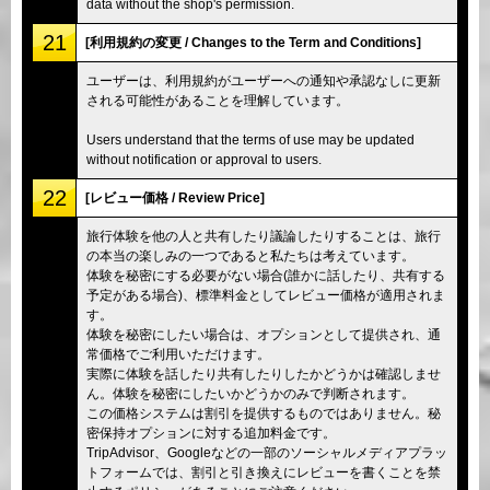
data without the shop's permission.
21
[利用規約の変更 / Changes to the Term and Conditions]
ユーザーは、利用規約がユーザーへの通知や承認なしに更新
される可能性があることを理解しています。
Users understand that the terms of use may be updated
without notification or approval to users.
22
[レビュー価格 / Review Price]
旅行体験を他の人と共有したり議論したりすることは、旅行
の本当の楽しみの一つであると私たちは考えています。
体験を秘密にする必要がない場合(誰かに話したり、共有する
予定がある場合)、標準料金としてレビュー価格が適用されま
す。
体験を秘密にしたい場合は、オプションとして提供され、通
常価格でご利用いただけます。
実際に体験を話したり共有したりしたかどうかは確認しませ
ん。体験を秘密にしたいかどうかのみで判断されます。
この価格システムは割引を提供するものではありません。秘
密保持オプションに対する追加料金です。
TripAdvisor、Googleなどの一部のソーシャルメディアプラッ
トフォームでは、割引と引き換えにレビューを書くことを禁