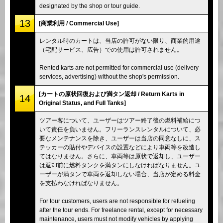
designated by the shop or tour guide.
13
[商業利用 / Commercial Use]
レンタル時のカートは、当店の許可がない限り、商業的用途
（宅配サービス、広告）での使用は許可されません。
Rented karts are not permitted for commercial use (delivery
services, advertising) without the shop's permission.
[カートの原状回復および満タン返却 / Return Karts in
14
Original Status, and Full Tanks]
ツアー客について、ユーザーはツアー終了後の燃料補給につ
いて責任を負いません。フリーランスレンタルについて、必
要なメンテナンスを除き、ユーザーは当店の同意なしに、ス
テッカーの貼付やデバイスの設置などにより車両等を改造し
てはなりません。さらに、車両等は原状で返却し、ユーザー
は返却前に燃料タンクを満タンにしなければなりません。ユ
ーザーが満タンで車両を返却しない場合、当店が定める料金
を支払わなければなりません。
For tour customers, users are not responsible for refueling
after the tour ends. For freelance rental, except for necessary
maintenance, users must not modify vehicles by applying