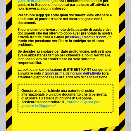
guidare in Giappone“
) senza i documenti necessari per
guidare in Giappone, non potrai partecipare all'attività e
non riceverai alcun rimborso.
Per favore leggi qui sotto quali documenti devi ottenere e
assicurati di poter arrivare nel nostro negozio con i
documenti.
Ti consigliamo di inviarci foto della patente di guida e dei
documenti che hai ottenuto dopo aver prenotato la nostra
attività tramite chat o e-mail (
license@streetkart.com
) in
modo che possiamo verificare in anticipo se ci sono
problemi.
Se desideri prenotare per date molto vicine, potresti non
avere abbastanza tempo per chiedere a noi di verificare.
In tal caso, dovrai confermare da solo sotto tua
responsabilità.
La politica di cancellazione di STREET KART consente di
annullare solo
7 giorni prima dell'orario dell'attività
(ora
standard giapponese) senza addebito di cancellazione.
Questa attività richiede una patente di guida
internazionale o un altro documento che ti permetta
di guidare su strade pubbliche in Giappone.
Assicurati di controllare il
„Patente di guida per
guidare in Giappone“