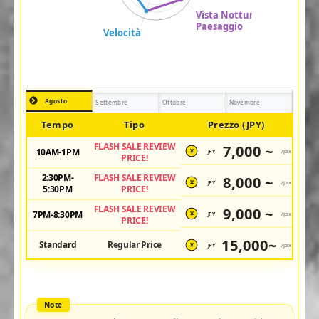
Agosto
Settembre
Ottobre
Novembre
Tempo
Tipo
Prezzo (JPY)
FLASH SALE REVIEW
7,000 ~
10AM-1PM
JPY
/pax
¥
PRICE!
2:30PM-
FLASH SALE REVIEW
8,000 ~
JPY
/pax
¥
5:30PM
PRICE!
FLASH SALE REVIEW
9,000 ~
7PM-8:30PM
JPY
/pax
¥
PRICE!
15,000~
Standard
Regular Price
JPY
/pax
¥