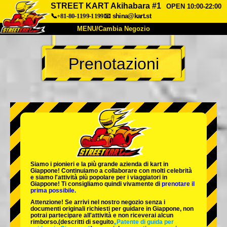
STREET KART Akihabara #1
OPEN 10:00-22:00
📞+81-80-1199-1199
📧
shina@kart.st
MENU/Cambia Negozio
INIZIO
Prenotazioni
Chi Siamo
Specifiche
Prezzo
Accesso
Recensioni
FAQ
Azienda
Prenotazioni
Cambia Negozio
Tokyo Shinagawa
Tokyo Akihabara#1
Tokyo Akihabara#2
Tokyo Shibuya
Siamo i
pionieri
e la
più grande azienda di kart
in
Tokyo Shibuya Annex
Tokyo Bay
Giappone! Continuiamo a collaborare con
molti celebrità
e siamo l'
attività più popolare
per i viaggiatori in
Giappone! Ti consigliamo quindi vivamente di
prenotare il
Tokyo Asakusa
Osaka
prima possibile.
Attenzione! Se arrivi nel nostro negozio senza i
Okinawa
documenti originali richiesti per guidare in Giappone, non
potrai partecipare all'attività e non riceverai alcun
rimborso.
(descritti di seguito
„Patente di guida per