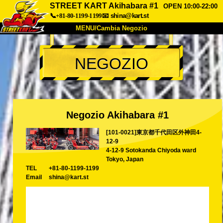
STREET KART Akihabara #1
OPEN 10:00-22:00
📞+81-80-1199-1199
📧
shina@kart.st
MENU/Cambia Negozio
INIZIO
NEGOZIO
Chi Siamo
Specifiche
Prezzo
Accesso
Recensioni
FAQ
Azienda
Prenotazioni
Negozio Akihabara #1
Cambia Negozio
[101-0021]東京都千代田区外神田4-
Tokyo Shinagawa
Tokyo Akihabara#1
12-9
Tokyo Akihabara#2
Tokyo Shibuya
4-12-9 Sotokanda Chiyoda ward
Tokyo, Japan
Tokyo Shibuya Annex
Tokyo Bay
TEL
+81-80-1199-1199
Email
shina@kart.st
Tokyo Asakusa
Osaka
Okinawa