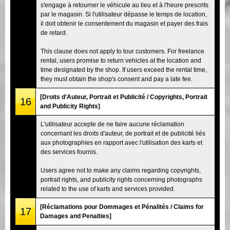
s'engage à retourner le véhicule au lieu et à l'heure prescrits
par le magasin. Si l'utilisateur dépasse le temps de location,
il doit obtenir le consentement du magasin et payer des frais
de retard.
This clause does not apply to tour customers. For freelance
rental, users promise to return vehicles at the location and
time designated by the shop. If users exceed the rental time,
they must obtain the shop's consent and pay a late fee.
[Droits d'Auteur, Portrait et Publicité / Copyrights, Portrait
16
and Publicity Rights]
L'utilisateur accepte de ne faire aucune réclamation
concernant les droits d'auteur, de portrait et de publicité liés
aux photographies en rapport avec l'utilisation des karts et
des services fournis.
Users agree not to make any claims regarding copyrights,
portrait rights, and publicity rights concerning photographs
related to the use of karts and services provided.
[Réclamations pour Dommages et Pénalités / Claims for
17
Damages and Penalties]