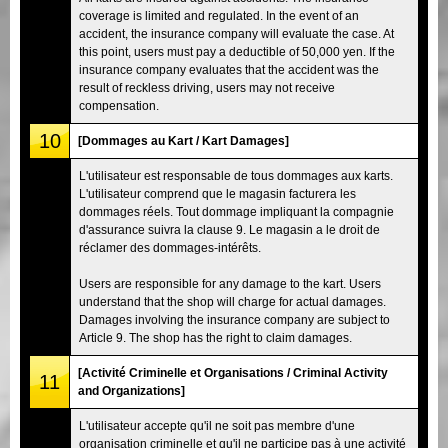
coverage is limited and regulated. In the event of an
accident, the insurance company will evaluate the case. At
this point, users must pay a deductible of 50,000 yen. If the
insurance company evaluates that the accident was the
result of reckless driving, users may not receive
compensation.
10
[Dommages au Kart / Kart Damages]
L'utilisateur est responsable de tous dommages aux karts.
L'utilisateur comprend que le magasin facturera les
dommages réels. Tout dommage impliquant la compagnie
d'assurance suivra la clause 9. Le magasin a le droit de
réclamer des dommages-intérêts.
Users are responsible for any damage to the kart. Users
understand that the shop will charge for actual damages.
Damages involving the insurance company are subject to
Article 9. The shop has the right to claim damages.
[Activité Criminelle et Organisations / Criminal Activity
11
and Organizations]
L'utilisateur accepte qu'il ne soit pas membre d'une
organisation criminelle et qu'il ne participe pas à une activité