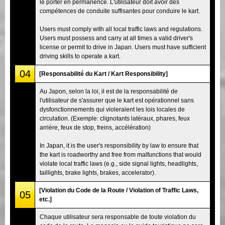
le porter en permanence. L'utilisateur doit avoir des
compétences de conduite suffisantes pour conduire le kart.
Users must comply with all local traffic laws and regulations.
Users must possess and carry at all times a valid driver's
license or permit to drive in Japan. Users must have sufficient
driving skills to operate a kart.
04
[Responsabilité du Kart / Kart Responsibility]
Au Japon, selon la loi, il est de la responsabilité de
l'utilisateur de s'assurer que le kart est opérationnel sans
dysfonctionnements qui violeraient les lois locales de
circulation. (Exemple: clignotants latéraux, phares, feux
arrière, feux de stop, freins, accélération)
In Japan, it is the user's responsibility by law to ensure that
the kart is roadworthy and free from malfunctions that would
violate local traffic laws (e.g., side signal lights, headlights,
taillights, brake lights, brakes, accelerator).
[Violation du Code de la Route / Violation of Traffic Laws,
05
etc.]
Chaque utilisateur sera responsable de toute violation du