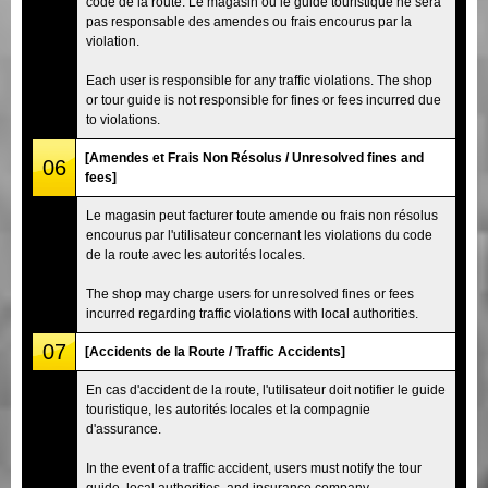
code de la route. Le magasin ou le guide touristique ne sera
pas responsable des amendes ou frais encourus par la
violation.
Each user is responsible for any traffic violations. The shop
or tour guide is not responsible for fines or fees incurred due
to violations.
[Amendes et Frais Non Résolus / Unresolved fines and
06
fees]
Le magasin peut facturer toute amende ou frais non résolus
encourus par l'utilisateur concernant les violations du code
de la route avec les autorités locales.
The shop may charge users for unresolved fines or fees
incurred regarding traffic violations with local authorities.
07
[Accidents de la Route / Traffic Accidents]
En cas d'accident de la route, l'utilisateur doit notifier le guide
touristique, les autorités locales et la compagnie
d'assurance.
In the event of a traffic accident, users must notify the tour
guide, local authorities, and insurance company.