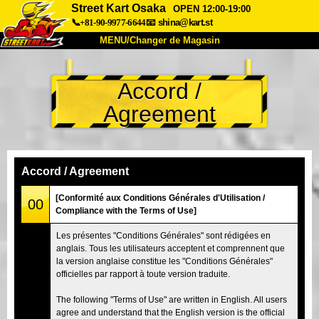
Street Kart Osaka
OPEN 12:00-19:00
📞+81-90-9977-6644
📧
shina@kart.st
MENU/Changer de Magasin
ACCUEIL
Accord /
À Propos
Caractéristiques
Tarifs
Agreement
Accès
Avis
FAQ
Entreprise
Réservation
Changer de Magasin
Accord / Agreement
Tokyo Shinagawa
Tokyo Akihabara#1
[Conformité aux Conditions Générales d'Utilisation /
00
Compliance with the Terms of Use]
Tokyo Akihabara#2
Tokyo Shibuya
Les présentes "Conditions Générales" sont rédigées en
Tokyo Shibuya Annexe
Baie de Tokyo
anglais. Tous les utilisateurs acceptent et comprennent que
la version anglaise constitue les "Conditions Générales"
Tokyo Asakusa
Osaka
officielles par rapport à toute version traduite.
Okinawa
The following "Terms of Use" are written in English. All users
agree and understand that the English version is the official