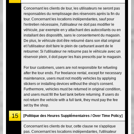
Concernant les clients de tour, les utilisateurs ne seront pas
responsables du remplissage des réservoirs après la fin du
tour. Concernant les locations indépendantes, sauf pour
l'entretien nécessaire, l'utilisateur ne doit pas modifier le
véhicule, par exemple en y attachant des autocollants ou en
installant des dispositifs, sans le consentement du magasin.
De plus, le véhicule doit être retourné dans son état original
et l'utilisateur doit faire le plein de carburant avant de le
retourner. Si l'utilisateur ne retourne pas le véhicule avec un
réservoir plein, il doit payer les frais prescrits par le magasin.
For tour customers, users are not responsible for refueling
after the tour ends. For freelance rental, except for necessary
maintenance, users must not modify vehicles by applying
stickers or installing devices without the shop's consent.
Furthermore, vehicles must be returned in original condition,
and users must fill the fuel tank before returning. If users do
not return the vehicle with a full tank, they must pay the fee
set by the shop.
15
[Politique des Heures Supplémentaires / Over Time Policy]
Concernant les clients de tour, cette clause ne s'applique
pas. Concernant les locations indépendantes, l'utilisateur