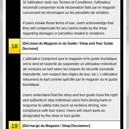
Si l'utilisateur viole ces Termes et Conditions, l'utilisateur
reconnaît compenser toute réclamation faite par le magasin
concernant les dommages ou les pénalités de violation.
If users violate these terms of use, users acknowledge that
they will compensate for any claims made by the shop
regarding damages or penalties related to violations.
[Décision du Magasin et du Guide / Shop and Tour Guide
18
Decision]
L'utilisateur comprend que le magasin et le guide touristique
ont le droit et l'autorité de suspendre un utilisateur individuel
de conduire un kart selon les risques de sécurité (conduite
imprudente, non-respect des règles de tour, etc.). L'utilisateur
retournera le kart comme spécifié par le magasin ou le guide
touristique.
Users understand that the shop and tour guide have the right
and authority to stop individual users from driving karts in
response to safety risks (such as reckless driving, non-
compliance with tour rules). Users will return karts as
designated by the shop or tour guide.
19
[Décharge du Magasin / Shop Disclaimer]