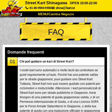
Street Kart Shinagawa
OPEN 10:00-22:00
📞+81-80-9988-9988
📧
shina@kart.st
MENU/Cambia Negozio
INIZIO
FAQ
Chi Siamo
Specifiche
Prezzo
Accesso
Recensioni
FAQ
Azienda
Prenotazioni
Domande frequenti
Cambia Negozio
01
Chi può guidare un kart di Street Kart?
Tokyo Shinagawa
Tokyo Akihabara#1
I nostri kart sono automatici e molto facili da controllare se
guidi regolarmente un'auto. Finché hai una patente valida
Tokyo Akihabara#2
Tokyo Shibuya
per le strade giapponesi, puoi guidare uno Street Kart.
Tokyo Shibuya Annex
Tokyo Bay
Tuttavia, Street Kart non può essere guidato con patenti per
ciclomotori o motociclette. Attenzione: i kart personalizzati di
Tokyo Asakusa
Osaka
Street Kart sono per strade pubbliche in Giappone. Avrai
bisogno di una patente di guida giapponese valida, o di un
Okinawa
Permesso Internazionale di Guida, o di una Licenza SOFA
per le Forze Armate Statunitensi in Giappone, o della tua
patente di guida con una traduzione ufficiale in giapponese