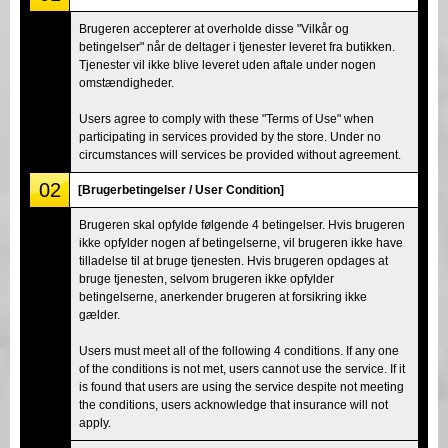
Brugeren accepterer at overholde disse "Vilkår og
betingelser" når de deltager i tjenester leveret fra butikken.
Tjenester vil ikke blive leveret uden aftale under nogen
omstændigheder.
Users agree to comply with these "Terms of Use" when
participating in services provided by the store. Under no
circumstances will services be provided without agreement.
02
[Brugerbetingelser / User Condition]
Brugeren skal opfylde følgende 4 betingelser. Hvis brugeren
ikke opfylder nogen af betingelserne, vil brugeren ikke have
tilladelse til at bruge tjenesten. Hvis brugeren opdages at
bruge tjenesten, selvom brugeren ikke opfylder
betingelserne, anerkender brugeren at forsikring ikke
gælder.
Users must meet all of the following 4 conditions. If any one
of the conditions is not met, users cannot use the service. If it
is found that users are using the service despite not meeting
the conditions, users acknowledge that insurance will not
apply.