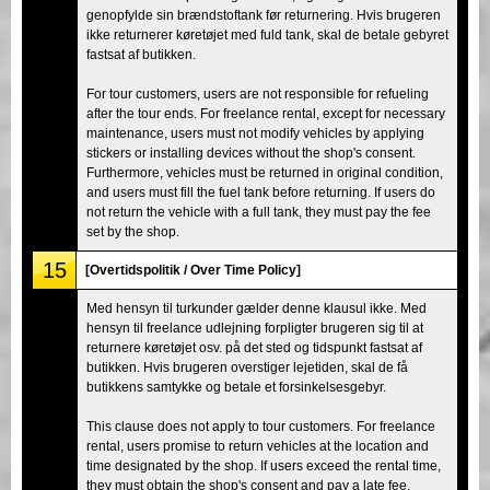
genopfylde sin brændstoftank før returnering. Hvis brugeren
ikke returnerer køretøjet med fuld tank, skal de betale gebyret
fastsat af butikken.
For tour customers, users are not responsible for refueling
after the tour ends. For freelance rental, except for necessary
maintenance, users must not modify vehicles by applying
stickers or installing devices without the shop's consent.
Furthermore, vehicles must be returned in original condition,
and users must fill the fuel tank before returning. If users do
not return the vehicle with a full tank, they must pay the fee
set by the shop.
15
[Overtidspolitik / Over Time Policy]
Med hensyn til turkunder gælder denne klausul ikke. Med
hensyn til freelance udlejning forpligter brugeren sig til at
returnere køretøjet osv. på det sted og tidspunkt fastsat af
butikken. Hvis brugeren overstiger lejetiden, skal de få
butikkens samtykke og betale et forsinkelsesgebyr.
This clause does not apply to tour customers. For freelance
rental, users promise to return vehicles at the location and
time designated by the shop. If users exceed the rental time,
they must obtain the shop's consent and pay a late fee.