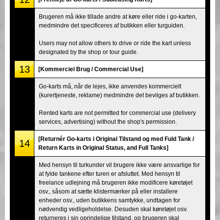
Brugeren må ikke tillade andre at køre eller ride i go-karten,
medmindre det specificeres af butikken eller turguiden.
Users may not allow others to drive or ride the kart unless
designated by the shop or tour guide.
13
[Kommerciel Brug / Commercial Use]
Go-karts må, når de lejes, ikke anvendes kommercielt
(kurertjeneste, reklame) medmindre det bevilges af butikken.
Rented karts are not permitted for commercial use (delivery
services, advertising) without the shop's permission.
[Returnér Go-karts i Original Tilstand og med Fuld Tank /
14
Return Karts in Original Status, and Full Tanks]
Med hensyn til turkunder vil brugere ikke være ansvarlige for
at fylde tankene efter turen er afsluttet. Med hensyn til
freelance udlejning må brugeren ikke modificere køretøjet
osv., såsom at sætte klistermærker på eller installere
enheder osv., uden butikkens samtykke, undtagen for
nødvendig vedligeholdelse. Desuden skal køretøjet osv.
returneres i sin oprindelige tilstand, og brugeren skal