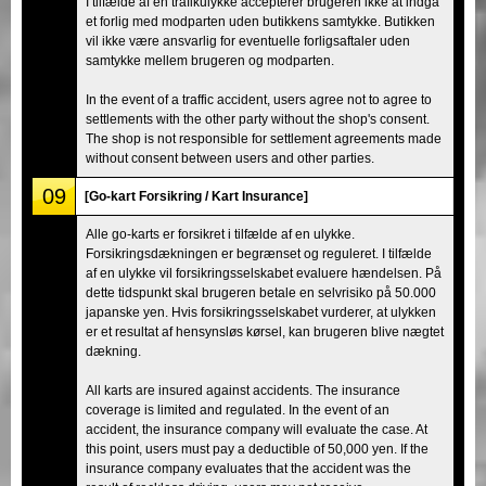
I tilfælde af en trafikulykke accepterer brugeren ikke at indgå
et forlig med modparten uden butikkens samtykke. Butikken
vil ikke være ansvarlig for eventuelle forligsaftaler uden
samtykke mellem brugeren og modparten.
In the event of a traffic accident, users agree not to agree to
settlements with the other party without the shop's consent.
The shop is not responsible for settlement agreements made
without consent between users and other parties.
09
[Go-kart Forsikring / Kart Insurance]
Alle go-karts er forsikret i tilfælde af en ulykke.
Forsikringsdækningen er begrænset og reguleret. I tilfælde
af en ulykke vil forsikringsselskabet evaluere hændelsen. På
dette tidspunkt skal brugeren betale en selvrisiko på 50.000
japanske yen. Hvis forsikringsselskabet vurderer, at ulykken
er et resultat af hensynsløs kørsel, kan brugeren blive nægtet
dækning.
All karts are insured against accidents. The insurance
coverage is limited and regulated. In the event of an
accident, the insurance company will evaluate the case. At
this point, users must pay a deductible of 50,000 yen. If the
insurance company evaluates that the accident was the