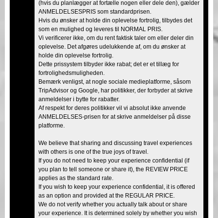
(hvis du planlægger at fortælle nogen eller dele den), gælder
ANMELDELSESPRIS som standardprisen.
Hvis du ønsker at holde din oplevelse fortrolig, tilbydes det
som en mulighed og leveres til NORMAL PRIS.
Vi verificerer ikke, om du rent faktisk taler om eller deler din
oplevelse. Det afgøres udelukkende af, om du ønsker at
holde din oplevelse fortrolig.
Dette prissystem tilbyder ikke rabat; det er et tillæg for
fortrolighedsmuligheden.
Bemærk venligst, at nogle sociale medieplatforme, såsom
TripAdvisor og Google, har politikker, der forbyder at skrive
anmeldelser i bytte for rabatter.
Af respekt for deres politikker vil vi absolut ikke anvende
ANMELDELSES-prisen for at skrive anmeldelser på disse
platforme.
We believe that sharing and discussing travel experiences
with others is one of the true joys of travel.
If you do not need to keep your experience confidential (if
you plan to tell someone or share it), the REVIEW PRICE
applies as the standard rate.
If you wish to keep your experience confidential, it is offered
as an option and provided at the REGULAR PRICE.
We do not verify whether you actually talk about or share
your experience. It is determined solely by whether you wish