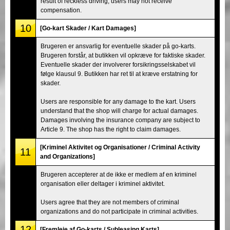
result of reckless driving, users may not receive
compensation.
10
[Go-kart Skader / Kart Damages]
Brugeren er ansvarlig for eventuelle skader på go-karts.
Brugeren forstår, at butikken vil opkræve for faktiske skader.
Eventuelle skader der involverer forsikringsselskabet vil
følge klausul 9. Butikken har ret til at kræve erstatning for
skader.
Users are responsible for any damage to the kart. Users
understand that the shop will charge for actual damages.
Damages involving the insurance company are subject to
Article 9. The shop has the right to claim damages.
[Kriminel Aktivitet og Organisationer / Criminal Activity
11
and Organizations]
Brugeren accepterer at de ikke er medlem af en kriminel
organisation eller deltager i kriminel aktivitet.
Users agree that they are not members of criminal
organizations and do not participate in criminal activities.
12
[Fremleje af Go-karts / Subleasing Karts]