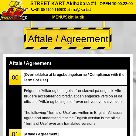
STREET KART Akihabara #1
OPEN 10:00-22:00
📞+81-80-1199-1199
📧
shina@kart.st
MENU/Skift butik
TOP
Aftale / Agreement
Om
Specifikationer
Pris
Adgang
Stemme
FAQ
Virksomhed
Booking
Aftale / Agreement
Skift butik
[Overholdelse af brugsbetingelserne / Compliance with the
00
Terms of Use]
Tokyo Shinagawa
Tokyo Akihabara#1
Følgende "Vilkår og betingelser" er skrevet på engelsk. Alle
Tokyo Akihabara#2
Tokyo Shibuya
brugere accepterer og forstår, at den engelske version er de
Tokyo Shibuya Annex
Tokyo Bay
officielle "Vilkår og betingelser" over enhver oversat version.
Tokyo Asakusa
Osaka
The following "Terms of Use" are written in English. All users
agree and understand that the English version is the official
Okinawa
"Terms of Use" over any translated versions.
01
[Aftale / Agreement]