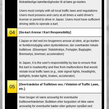
tilstrækkelige kørefærdigheder til at køre go-karten.
Users must comply with all local traffic laws and regulations.
Users must possess and carry at all times a valid driver's
license or permit to drive in Japan. Users must have sufficient
driving skills to operate a kart.
04
[Go-kart Ansvar / Kart Responsibility]
I Japan er det ved lov brugerens ansvar at sikre, at go-karten
er funktionsdygtig uden dysfunktioner, der overtræder lokale
trafiklove. (Eksempel: Sideblinklys, Forlygter, Baglygter,
Bremselys, bremser, acceleration)
In Japan, it is the user's responsibility by law to ensure that
the kart is roadworthy and free from malfunctions that would
violate local traffic laws (e.g., side signal lights, headlights,
taillights, brake lights, brakes, accelerator).
[Overtrædelse af Trafiklove osv. / Violation of Traffic Laws,
05
etc.]
Hver bruger vil være ansvarlig for eventuelle
trafikovertrædelser. Butikken eller turguiden vil ikke være
ansvarlig for eventuelle bøder eller gebyrer opstået ved