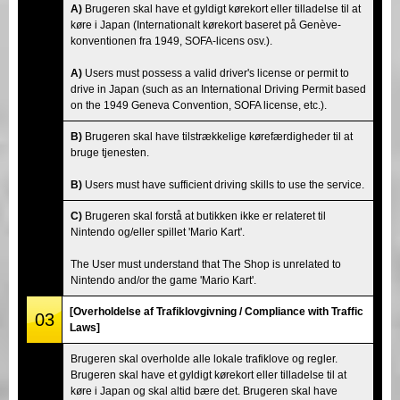
A)
Brugeren skal have et gyldigt kørekort eller tilladelse til at
køre i Japan (Internationalt kørekort baseret på Genève-
konventionen fra 1949, SOFA-licens osv.).
A)
Users must possess a valid driver's license or permit to
drive in Japan (such as an International Driving Permit based
on the 1949 Geneva Convention, SOFA license, etc.).
B)
Brugeren skal have tilstrækkelige kørefærdigheder til at
bruge tjenesten.
B)
Users must have sufficient driving skills to use the service.
C)
Brugeren skal forstå at butikken ikke er relateret til
Nintendo og/eller spillet 'Mario Kart'.
The User must understand that The Shop is unrelated to
Nintendo and/or the game 'Mario Kart'.
[Overholdelse af Trafiklovgivning / Compliance with Traffic
03
Laws]
Brugeren skal overholde alle lokale trafiklove og regler.
Brugeren skal have et gyldigt kørekort eller tilladelse til at
køre i Japan og skal altid bære det. Brugeren skal have