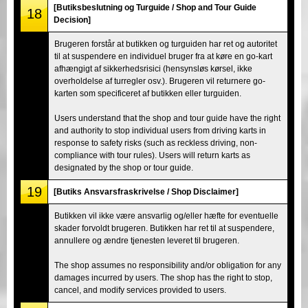
[Butiksbeslutning og Turguide / Shop and Tour Guide
18
Decision]
Brugeren forstår at butikken og turguiden har ret og autoritet
til at suspendere en individuel bruger fra at køre en go-kart
afhængigt af sikkerhedsrisici (hensynsløs kørsel, ikke
overholdelse af turregler osv.). Brugeren vil returnere go-
karten som specificeret af butikken eller turguiden.
Users understand that the shop and tour guide have the right
and authority to stop individual users from driving karts in
response to safety risks (such as reckless driving, non-
compliance with tour rules). Users will return karts as
designated by the shop or tour guide.
19
[Butiks Ansvarsfraskrivelse / Shop Disclaimer]
Butikken vil ikke være ansvarlig og/eller hæfte for eventuelle
skader forvoldt brugeren. Butikken har ret til at suspendere,
annullere og ændre tjenesten leveret til brugeren.
The shop assumes no responsibility and/or obligation for any
damages incurred by users. The shop has the right to stop,
cancel, and modify services provided to users.