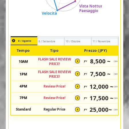
8 / Agosto
9 / Settembre
10 / Ottobre
11 / Novembre
Tempo
Tipo
Prezzo (JPY)
FLASH SALE REVIEW
8,500 ~
10AM
JPY
/pax
¥
PRICE!
FLASH SALE REVIEW
7,500 ~
1PM
JPY
/pax
¥
PRICE!
12,000 ~
4PM
Review Price!
JPY
/pax
¥
17,500 ~
7PM
Review Price!
JPY
/pax
¥
25,000~
Standard
Regular Price
JPY
/pax
¥