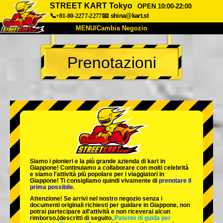
STREET KART Tokyo
OPEN 10:00-22:00
📞+81-80-2277-2277
📧
shina@kart.st
MENU/Cambia Negozio
INIZIO
Prenotazioni
Chi Siamo
Specifiche
Prezzo
Accesso
Recensioni
FAQ
Azienda
Prenotazioni
Cambia Negozio
Tokyo Shinagawa
Tokyo Akihabara#1
Tokyo Akihabara#2
Tokyo Shibuya
Siamo i
pionieri
e la
più grande azienda di kart
in
Tokyo Shibuya Annex
Tokyo Bay
Giappone! Continuiamo a collaborare con
molti celebrità
e siamo l'
attività più popolare
per i viaggiatori in
Giappone! Ti consigliamo quindi vivamente di
prenotare il
Tokyo Asakusa
Osaka
prima possibile.
Attenzione! Se arrivi nel nostro negozio senza i
Okinawa
documenti originali richiesti per guidare in Giappone, non
potrai partecipare all'attività e non riceverai alcun
rimborso.
(descritti di seguito
„Patente di guida per