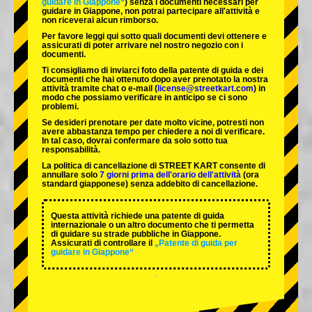
guidare in Giappone“
) senza i documenti necessari per
guidare in Giappone, non potrai partecipare all'attività e
non riceverai alcun rimborso.
Per favore leggi qui sotto quali documenti devi ottenere e
assicurati di poter arrivare nel nostro negozio con i
documenti.
Ti consigliamo di inviarci foto della patente di guida e dei
documenti che hai ottenuto dopo aver prenotato la nostra
attività tramite chat o e-mail (
license@streetkart.com
) in
modo che possiamo verificare in anticipo se ci sono
problemi.
Se desideri prenotare per date molto vicine, potresti non
avere abbastanza tempo per chiedere a noi di verificare.
In tal caso, dovrai confermare da solo sotto tua
responsabilità.
La politica di cancellazione di STREET KART consente di
annullare solo
7 giorni prima dell'orario dell'attività
(ora
standard giapponese) senza addebito di cancellazione.
Questa attività richiede una patente di guida
internazionale o un altro documento che ti permetta
di guidare su strade pubbliche in Giappone.
Assicurati di controllare il
„Patente di guida per
guidare in Giappone“