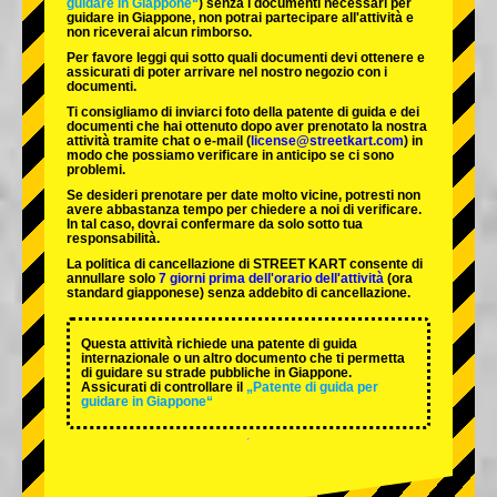
guidare in Giappone“
) senza i documenti necessari per
guidare in Giappone, non potrai partecipare all'attività e
non riceverai alcun rimborso.
Per favore leggi qui sotto quali documenti devi ottenere e
assicurati di poter arrivare nel nostro negozio con i
documenti.
Ti consigliamo di inviarci foto della patente di guida e dei
documenti che hai ottenuto dopo aver prenotato la nostra
attività tramite chat o e-mail (
license@streetkart.com
) in
modo che possiamo verificare in anticipo se ci sono
problemi.
Se desideri prenotare per date molto vicine, potresti non
avere abbastanza tempo per chiedere a noi di verificare.
In tal caso, dovrai confermare da solo sotto tua
responsabilità.
La politica di cancellazione di STREET KART consente di
annullare solo
7 giorni prima dell'orario dell'attività
(ora
standard giapponese) senza addebito di cancellazione.
Questa attività richiede una patente di guida
internazionale o un altro documento che ti permetta
di guidare su strade pubbliche in Giappone.
Assicurati di controllare il
„Patente di guida per
guidare in Giappone“