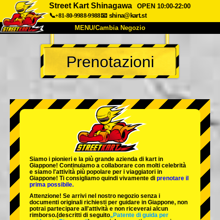
Street Kart Shinagawa
OPEN 10:00-22:00
📞+81-80-9988-9988
📧
shina@kart.st
MENU/Cambia Negozio
INIZIO
Prenotazioni
Chi Siamo
Specifiche
Prezzo
Accesso
Recensioni
FAQ
Azienda
Prenotazioni
Cambia Negozio
Tokyo Shinagawa
Tokyo Akihabara#1
Tokyo Akihabara#2
Tokyo Shibuya
Siamo i
pionieri
e la
più grande azienda di kart
in
Tokyo Shibuya Annex
Tokyo Bay
Giappone! Continuiamo a collaborare con
molti celebrità
e siamo l'
attività più popolare
per i viaggiatori in
Giappone! Ti consigliamo quindi vivamente di
prenotare il
Tokyo Asakusa
Osaka
prima possibile.
Attenzione! Se arrivi nel nostro negozio senza i
Okinawa
documenti originali richiesti per guidare in Giappone, non
potrai partecipare all'attività e non riceverai alcun
rimborso.
(descritti di seguito
„Patente di guida per