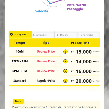
8 / Agosto
9 / Settembre
10 / Ottobre
11 / Novembre
Tempo
Tipo
Prezzo (JPY)
15,000 ~
10AM
Review Price
JPY
/pax
¥
14,000 ~
12PM - 4PM
Review Price
JPY
/pax
¥
16,000 ~
6PM - 8PM
Review Price
JPY
/pax
¥
20,000~
Standard
Regular Price
JPY
/pax
¥
Prezzo con Recensione / Prezzo di Prenotazione Anticipata