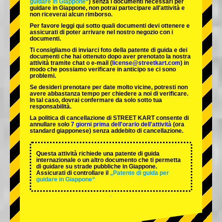
guidare in Giappone“
) senza i documenti necessari per
guidare in Giappone, non potrai partecipare all'attività e
non riceverai alcun rimborso.
Per favore leggi qui sotto quali documenti devi ottenere e
assicurati di poter arrivare nel nostro negozio con i
documenti.
Ti consigliamo di inviarci foto della patente di guida e dei
documenti che hai ottenuto dopo aver prenotato la nostra
attività tramite chat o e-mail (
license@streetkart.com
) in
modo che possiamo verificare in anticipo se ci sono
problemi.
Se desideri prenotare per date molto vicine, potresti non
avere abbastanza tempo per chiedere a noi di verificare.
In tal caso, dovrai confermare da solo sotto tua
responsabilità.
La politica di cancellazione di STREET KART consente di
annullare solo
7 giorni prima dell'orario dell'attività
(ora
standard giapponese) senza addebito di cancellazione.
Questa attività richiede una patente di guida
internazionale o un altro documento che ti permetta
di guidare su strade pubbliche in Giappone.
Assicurati di controllare il
„Patente di guida per
guidare in Giappone“