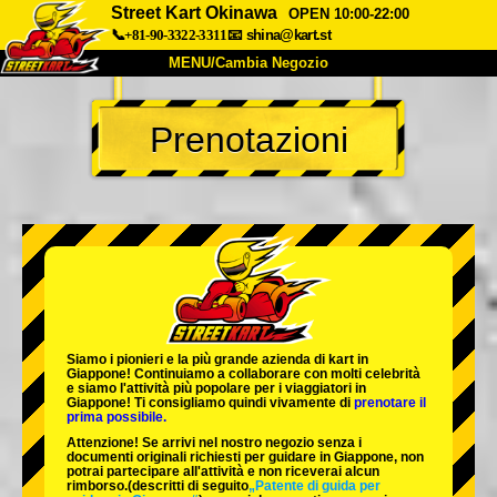
Street Kart Okinawa
OPEN 10:00-22:00
📞+81-90-3322-3311
📧
shina@kart.st
MENU/Cambia Negozio
INIZIO
Prenotazioni
Chi Siamo
Specifiche
Prezzo
Accesso
Recensioni
FAQ
Azienda
Prenotazioni
Cambia Negozio
Tokyo Shinagawa
Tokyo Akihabara#1
Tokyo Akihabara#2
Tokyo Shibuya
Siamo i
pionieri
e la
più grande azienda di kart
in
Tokyo Shibuya Annex
Tokyo Bay
Giappone! Continuiamo a collaborare con
molti celebrità
e siamo l'
attività più popolare
per i viaggiatori in
Giappone! Ti consigliamo quindi vivamente di
prenotare il
Tokyo Asakusa
Osaka
prima possibile.
Attenzione! Se arrivi nel nostro negozio senza i
Okinawa
documenti originali richiesti per guidare in Giappone, non
potrai partecipare all'attività e non riceverai alcun
rimborso.
(descritti di seguito
„Patente di guida per