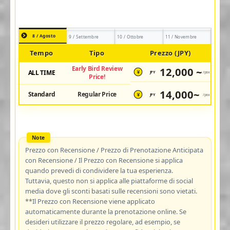
8 / Agosto
9 / Settembre
10 / Ottobre
11 / Novembre
Tempo
Tipo
Prezzo (JPY)
Early Bird Review
12,000 ~
ALL TIME
JPY
/pax
¥
Price!
14,000~
Standard
Regular Price
JPY
/pax
¥
Prezzo con Recensione / Prezzo di Prenotazione Anticipata
con Recensione / Il Prezzo con Recensione si applica
quando prevedi di condividere la tua esperienza.
Tuttavia, questo non si applica alle piattaforme di social
media dove gli sconti basati sulle recensioni sono vietati.
**Il Prezzo con Recensione viene applicato
automaticamente durante la prenotazione online. Se
desideri utilizzare il prezzo regolare, ad esempio, se