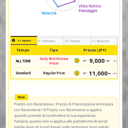
8 / Agosto
9 / Settembre
10 / Ottobre
11 / Novembre
Tempo
Tipo
Prezzo (JPY)
Early Bird Review
9,000 ~
ALL TIME
JPY
/pax
¥
Price!
11,000~
Standard
Regular Price
JPY
/pax
¥
Prezzo con Recensione / Prezzo di Prenotazione Anticipata
con Recensione / Il Prezzo con Recensione si applica
quando prevedi di condividere la tua esperienza.
Tuttavia, questo non si applica alle piattaforme di social
media dove gli sconti basati sulle recensioni sono vietati.