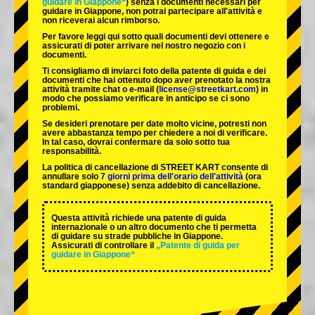
guidare in Giappone“
) senza i documenti necessari per
guidare in Giappone, non potrai partecipare all'attività e
non riceverai alcun rimborso.
Per favore leggi qui sotto quali documenti devi ottenere e
assicurati di poter arrivare nel nostro negozio con i
documenti.
Ti consigliamo di inviarci foto della patente di guida e dei
documenti che hai ottenuto dopo aver prenotato la nostra
attività tramite chat o e-mail (
license@streetkart.com
) in
modo che possiamo verificare in anticipo se ci sono
problemi.
Se desideri prenotare per date molto vicine, potresti non
avere abbastanza tempo per chiedere a noi di verificare.
In tal caso, dovrai confermare da solo sotto tua
responsabilità.
La politica di cancellazione di STREET KART consente di
annullare solo
7 giorni prima dell'orario dell'attività
(ora
standard giapponese) senza addebito di cancellazione.
Questa attività richiede una patente di guida
internazionale o un altro documento che ti permetta
di guidare su strade pubbliche in Giappone.
Assicurati di controllare il
„Patente di guida per
guidare in Giappone“