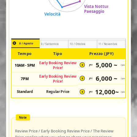
8 / Agosto
9 / Settembre
10 / Ottobre
11 / Novembre
Tempo
Tipo
Prezzo (JPY)
Early Booking Review
5,000 ~
10AM - 5PM
JPY
/pax
¥
Price!
Early Booking Review
6,000 ~
7PM
JPY
/pax
¥
Price!
12,000~
Standard
Regular Price
JPY
/pax
¥
Review Price / Early Booking Review Price / The Review
Price applies when you plan to share your experience.