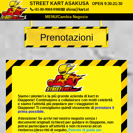
STREET KART ASAKUSA
OPEN 9:30-21:30
📞+81-80-9988-9988
📧
shina@kart.st
MENU/Cambia Negozio
INIZIO
Prenotazioni
Chi Siamo
Specifiche
Prezzo
Accesso
Recensioni
FAQ
Azienda
Prenotazioni
Cambia Negozio
Tokyo Shinagawa
Tokyo Akihabara#1
Tokyo Akihabara#2
Tokyo Shibuya
Siamo i
pionieri
e la
più grande azienda di kart
in
Tokyo Shibuya Annex
Tokyo Bay
Giappone! Continuiamo a collaborare con
molti celebrità
e siamo l'
attività più popolare
per i viaggiatori in
Giappone! Ti consigliamo quindi vivamente di
prenotare il
Tokyo Asakusa
Osaka
prima possibile.
Attenzione! Se arrivi nel nostro negozio senza i
Okinawa
documenti originali richiesti per guidare in Giappone, non
potrai partecipare all'attività e non riceverai alcun
rimborso.
(descritti di seguito
„Patente di guida per