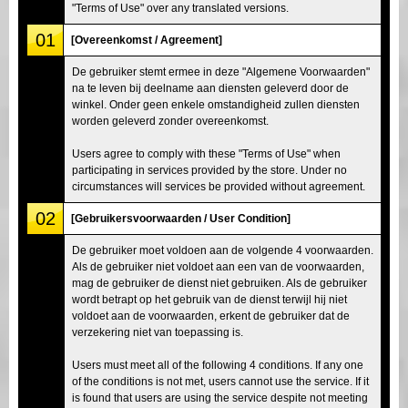
"Terms of Use" over any translated versions.
01
[Overeenkomst / Agreement]
De gebruiker stemt ermee in deze "Algemene Voorwaarden"
na te leven bij deelname aan diensten geleverd door de
winkel. Onder geen enkele omstandigheid zullen diensten
worden geleverd zonder overeenkomst.
Users agree to comply with these "Terms of Use" when
participating in services provided by the store. Under no
circumstances will services be provided without agreement.
02
[Gebruikersvoorwaarden / User Condition]
De gebruiker moet voldoen aan de volgende 4 voorwaarden.
Als de gebruiker niet voldoet aan een van de voorwaarden,
mag de gebruiker de dienst niet gebruiken. Als de gebruiker
wordt betrapt op het gebruik van de dienst terwijl hij niet
voldoet aan de voorwaarden, erkent de gebruiker dat de
verzekering niet van toepassing is.
Users must meet all of the following 4 conditions. If any one
of the conditions is not met, users cannot use the service. If it
is found that users are using the service despite not meeting