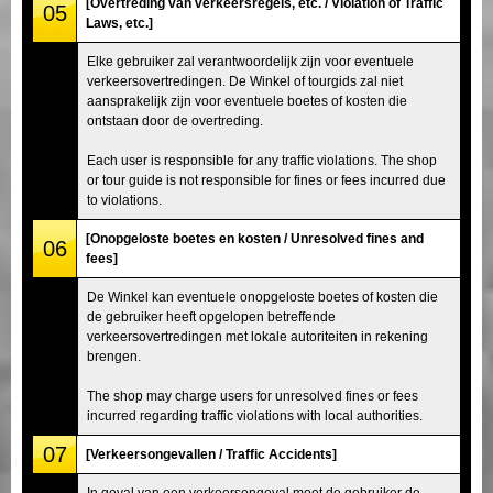
[Overtreding van verkeersregels, etc. / Violation of Traffic
05
Laws, etc.]
Elke gebruiker zal verantwoordelijk zijn voor eventuele
verkeersovertredingen. De Winkel of tourgids zal niet
aansprakelijk zijn voor eventuele boetes of kosten die
ontstaan door de overtreding.
Each user is responsible for any traffic violations. The shop
or tour guide is not responsible for fines or fees incurred due
to violations.
[Onopgeloste boetes en kosten / Unresolved fines and
06
fees]
De Winkel kan eventuele onopgeloste boetes of kosten die
de gebruiker heeft opgelopen betreffende
verkeersovertredingen met lokale autoriteiten in rekening
brengen.
The shop may charge users for unresolved fines or fees
incurred regarding traffic violations with local authorities.
07
[Verkeersongevallen / Traffic Accidents]
In geval van een verkeersongeval moet de gebruiker de