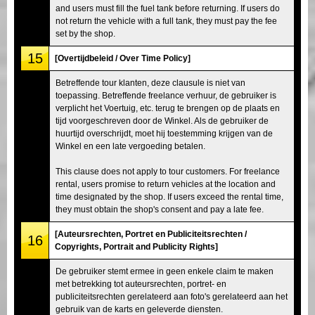
and users must fill the fuel tank before returning. If users do
not return the vehicle with a full tank, they must pay the fee
set by the shop.
15
[Overtijdbeleid / Over Time Policy]
Betreffende tour klanten, deze clausule is niet van
toepassing. Betreffende freelance verhuur, de gebruiker is
verplicht het Voertuig, etc. terug te brengen op de plaats en
tijd voorgeschreven door de Winkel. Als de gebruiker de
huurtijd overschrijdt, moet hij toestemming krijgen van de
Winkel en een late vergoeding betalen.
This clause does not apply to tour customers. For freelance
rental, users promise to return vehicles at the location and
time designated by the shop. If users exceed the rental time,
they must obtain the shop's consent and pay a late fee.
[Auteursrechten, Portret en Publiciteitsrechten /
16
Copyrights, Portrait and Publicity Rights]
De gebruiker stemt ermee in geen enkele claim te maken
met betrekking tot auteursrechten, portret- en
publiciteitsrechten gerelateerd aan foto's gerelateerd aan het
gebruik van de karts en geleverde diensten.