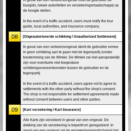
tourgids, lokale autoriteiten en verzekeringsmaatschappij op
de hoogte stellen.
In the event of a traffic accident, users must notify the tour
guide, local authorities, and insurance company.
08
[Ongeautoriseerde schikking / Unauthorized Settlement]
In geval van een verkeersongeval stemt de gebruiker ermee
in geen schikking aan te gaan met de tegenpartij zonder
toestemming van de Winkel. De Winkel zal niet aansprakelijk
zijn voor eventuele niet-toegestane
schikkingsovereenkomsten tussen de gebruiker en de
tegenpartij.
In the event of a traffic accident, users agree not to agree to
settlements with the other party without the shop's consent.
The shop is not responsible for settlement agreements made
without consent between users and other parties.
09
[Kart verzekering / Kart Insurance]
Alle Karts zijn verzekerd in geval van een ongeval. De
dekking van de verzekering is beperkt en gereguleerd. In
geval van een ongeval zal de verzekeringsmaatschappij het