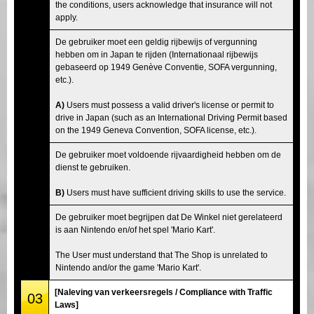
the conditions, users acknowledge that insurance will not
apply.
De gebruiker moet een geldig rijbewijs of vergunning
hebben om in Japan te rijden (Internationaal rijbewijs
gebaseerd op 1949 Genève Conventie, SOFA vergunning,
etc.).
A)
Users must possess a valid driver's license or permit to
drive in Japan (such as an International Driving Permit based
on the 1949 Geneva Convention, SOFA license, etc.).
De gebruiker moet voldoende rijvaardigheid hebben om de
dienst te gebruiken.
B)
Users must have sufficient driving skills to use the service.
De gebruiker moet begrijpen dat De Winkel niet gerelateerd
is aan Nintendo en/of het spel 'Mario Kart'.
The User must understand that The Shop is unrelated to
Nintendo and/or the game 'Mario Kart'.
[Naleving van verkeersregels / Compliance with Traffic
03
Laws]