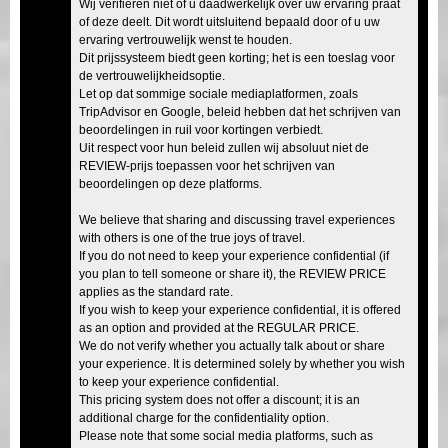
Wij verifiëren niet of u daadwerkelijk over uw ervaring praat
of deze deelt. Dit wordt uitsluitend bepaald door of u uw
ervaring vertrouwelijk wenst te houden.
Dit prijssysteem biedt geen korting; het is een toeslag voor
de vertrouwelijkheidsoptie.
Let op dat sommige sociale mediaplatformen, zoals
TripAdvisor en Google, beleid hebben dat het schrijven van
beoordelingen in ruil voor kortingen verbiedt.
Uit respect voor hun beleid zullen wij absoluut niet de
REVIEW-prijs toepassen voor het schrijven van
beoordelingen op deze platforms.
We believe that sharing and discussing travel experiences
with others is one of the true joys of travel.
If you do not need to keep your experience confidential (if
you plan to tell someone or share it), the REVIEW PRICE
applies as the standard rate.
If you wish to keep your experience confidential, it is offered
as an option and provided at the REGULAR PRICE.
We do not verify whether you actually talk about or share
your experience. It is determined solely by whether you wish
to keep your experience confidential.
This pricing system does not offer a discount; it is an
additional charge for the confidentiality option.
Please note that some social media platforms, such as