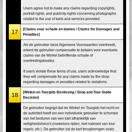
Users agree not to make any claims regarding copyrights,
portrait rights, and publicity rights concerning photographs
related to the use of karts and services provided.
[Claims voor schade en boetes / Claims for Damages and
17
Penalties]
Als de gebruiker deze Algemene Voorwaarden overtreedt,
erkent de gebruiker compensatie te betalen voor eventuele
claims van de Winkel betreffende schade of
overtredingsboetes.
If users violate these terms of use, users acknowledge that
they will compensate for any claims made by the shop
regarding damages or penalties related to violations.
[Winkel en Tourgids Beslissing / Shop and Tour Guide
18
Decision]
De gebruiker begrijpt dat de Winkel en Tourgids het recht en
de autoriteit heeft om een individuele gebruiker te schorsen
van het besturen van een kart afhankelijk van
veiligheidsrisico's (roekeloos rijden, niet naleven van tour
regels, etc.). De gebruiker zal de kart terugbrengen zoals