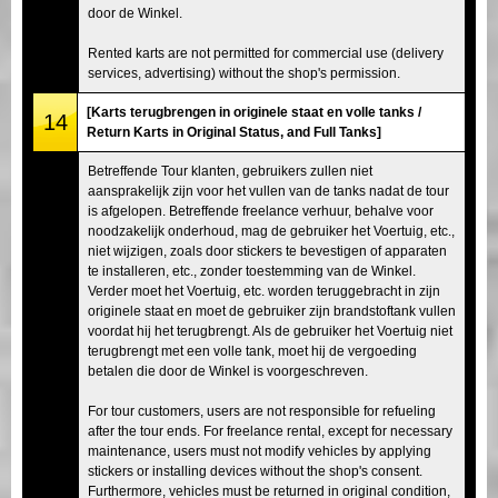
door de Winkel.
Rented karts are not permitted for commercial use (delivery
services, advertising) without the shop's permission.
[Karts terugbrengen in originele staat en volle tanks /
14
Return Karts in Original Status, and Full Tanks]
Betreffende Tour klanten, gebruikers zullen niet
aansprakelijk zijn voor het vullen van de tanks nadat de tour
is afgelopen. Betreffende freelance verhuur, behalve voor
noodzakelijk onderhoud, mag de gebruiker het Voertuig, etc.,
niet wijzigen, zoals door stickers te bevestigen of apparaten
te installeren, etc., zonder toestemming van de Winkel.
Verder moet het Voertuig, etc. worden teruggebracht in zijn
originele staat en moet de gebruiker zijn brandstoftank vullen
voordat hij het terugbrengt. Als de gebruiker het Voertuig niet
terugbrengt met een volle tank, moet hij de vergoeding
betalen die door de Winkel is voorgeschreven.
For tour customers, users are not responsible for refueling
after the tour ends. For freelance rental, except for necessary
maintenance, users must not modify vehicles by applying
stickers or installing devices without the shop's consent.
Furthermore, vehicles must be returned in original condition,