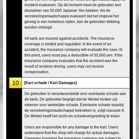
incident evalueren. Op dit moment moet de gebruiker een
disclaimer van 50,000 Japanse Yen betalen. Als de
verzekeringsmaatschappij evalueert dat het ongeval het
gevolg is van roekeloos rijden, kan de gebruiker dekking
worden ontzegd.
All karts are insured against accidents. The insurance
coverage is limited and regulated. In the event of an
accident, the insurance company will evaluate the case. At
this point, users must pay a deductible of 50,000 yen. If the
insurance company evaluates that the accident was the
result of reckless driving, users may not receive
compensation.
10
[Kart schade / Kart Damages]
De gebruiker is verantwoordelijk voor eventuele schade aan
de karts. De gebruiker begrijpt dat de Winkel kosten zal
rekenen voor werkelijke schade. Eventuele schade waarbij
de verzekeringsmaatschappij betrokken is, volgt clausule 9.
De Winkel heeft het recht om schadevergoeding te eisen.
Users are responsible for any damage to the kart. Users
understand that the shop will charge for actual damages.
Damages involving the insurance company are subject to