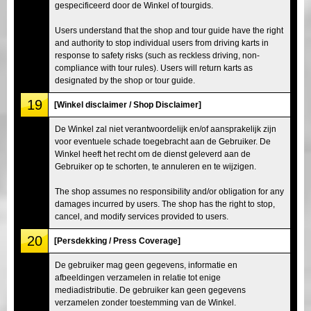
gespecificeerd door de Winkel of tourgids.
Users understand that the shop and tour guide have the right
and authority to stop individual users from driving karts in
response to safety risks (such as reckless driving, non-
compliance with tour rules). Users will return karts as
designated by the shop or tour guide.
19
[Winkel disclaimer / Shop Disclaimer]
De Winkel zal niet verantwoordelijk en/of aansprakelijk zijn
voor eventuele schade toegebracht aan de Gebruiker. De
Winkel heeft het recht om de dienst geleverd aan de
Gebruiker op te schorten, te annuleren en te wijzigen.
The shop assumes no responsibility and/or obligation for any
damages incurred by users. The shop has the right to stop,
cancel, and modify services provided to users.
20
[Persdekking / Press Coverage]
De gebruiker mag geen gegevens, informatie en
afbeeldingen verzamelen in relatie tot enige
mediadistributie. De gebruiker kan geen gegevens
verzamelen zonder toestemming van de Winkel.