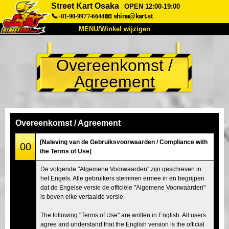
Street Kart Osaka
OPEN 12:00-19:00
📞+81-90-9977-6644
📧
shina@kart.st
MENU/Winkel wijzigen
TOP
Overeenkomst /
Over
Specificaties
Prijzen
Agreement
Toegang
Ervaringen
FAQ
Bedrijf
Boekingen
Winkel wijzigen
Overeenkomst / Agreement
Tokyo Shinagawa
Tokyo Akihabara#1
[Naleving van de Gebruiksvoorwaarden / Compliance with
00
the Terms of Use]
Tokyo Akihabara#2
Tokyo Shibuya
De volgende "Algemene Voorwaarden" zijn geschreven in
Tokyo Shibuya Annex
Tokyo Bay
het Engels. Alle gebruikers stemmen ermee in en begrijpen
dat de Engelse versie de officiële "Algemene Voorwaarden"
Tokyo Asakusa
Osaka
is boven elke vertaalde versie.
Okinawa
The following "Terms of Use" are written in English. All users
agree and understand that the English version is the official