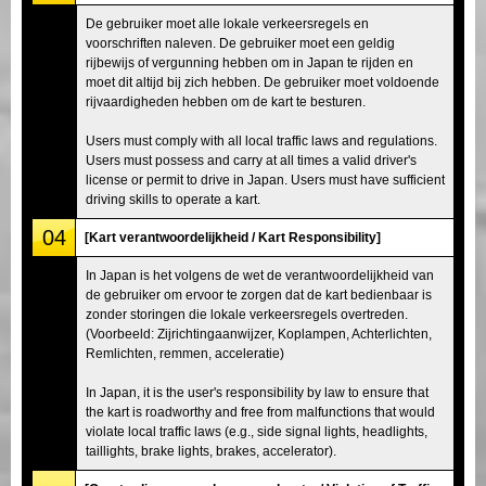
De gebruiker moet alle lokale verkeersregels en
voorschriften naleven. De gebruiker moet een geldig
rijbewijs of vergunning hebben om in Japan te rijden en
moet dit altijd bij zich hebben. De gebruiker moet voldoende
rijvaardigheden hebben om de kart te besturen.
Users must comply with all local traffic laws and regulations.
Users must possess and carry at all times a valid driver's
license or permit to drive in Japan. Users must have sufficient
driving skills to operate a kart.
04
[Kart verantwoordelijkheid / Kart Responsibility]
In Japan is het volgens de wet de verantwoordelijkheid van
de gebruiker om ervoor te zorgen dat de kart bedienbaar is
zonder storingen die lokale verkeersregels overtreden.
(Voorbeeld: Zijrichtingaanwijzer, Koplampen, Achterlichten,
Remlichten, remmen, acceleratie)
In Japan, it is the user's responsibility by law to ensure that
the kart is roadworthy and free from malfunctions that would
violate local traffic laws (e.g., side signal lights, headlights,
taillights, brake lights, brakes, accelerator).