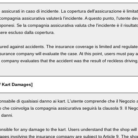
o assicurati in caso di incidente. La copertura dell'assicurazione è limi
a compagnia assicurativa valuterà l'incidente. A questo punto, l'utente d
ponesi. Se la compagnia assicurativa valuta che l'incidente è il risultat
sere escluso dalla copertura.
nsured against accidents. The insurance coverage is limited and regulate
nsurance company will evaluate the case. At this point, users must pay 
e company evaluates that the accident was the result of reckless drivin
 / Kart Damages]
onsabile di qualsiasi danno ai kart. L'utente comprende che il Negozio ad
 che coinvolga la compagnia assicurativa seguirà la clausola 9. Il Negozio
r danni.
nsible for any damage to the kart. Users understand that the shop will 
s involving the insurance company are subject to Article 9. The shop 