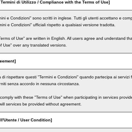
 Termini di Utilizzo / Compliance with the Terms of Use]
ini e Condizioni" sono scritti in inglese. Tutti gli utenti accettano e c
mini e Condizioni" ufficiali rispetto a qualsiasi versione tradotta.
Terms of Use" are written in English. All users agree and understand tha
 of Use" over any translated versions.
reement]
 di rispettare questi "Termini e Condizioni" quando partecipa ai servizi fo
niti senza accordo in nessuna circostanza.
comply with these "Terms of Use" when participating in services provid
ill services be provided without agreement.
ll'Utente / User Condition]