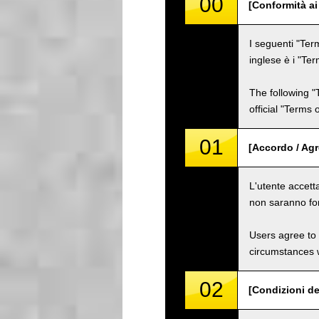
00
[Conformità ai
I seguenti "Term
inglese è i "Ter
The following "
official "Terms
01
[Accordo / Ag
L'utente accetta
non saranno for
Users agree to 
circumstances w
02
[Condizioni de