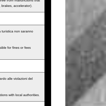
 free from malfunctions that
s, brakes, accelerator).
a turistica non saranno
ible for fines or fees
rdo alle violazioni del
ions with local authorities.