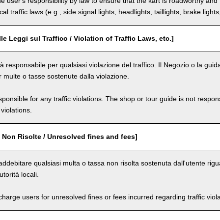
the user's responsibility by law to ensure that the kart is roadworthy and
al traffic laws (e.g., side signal lights, headlights, taillights, brake light
le Leggi sul Traffico / Violation of Traffic Laws, etc.]
 responsabile per qualsiasi violazione del traffico. Il Negozio o la guid
r multe o tasse sostenute dalla violazione.
ponsible for any traffic violations. The shop or tour guide is not respons
violations.
 Non Risolte / Unresolved fines and fees]
ddebitare qualsiasi multa o tassa non risolta sostenuta dall'utente rigua
utorità locali.
arge users for unresolved fines or fees incurred regarding traffic violat