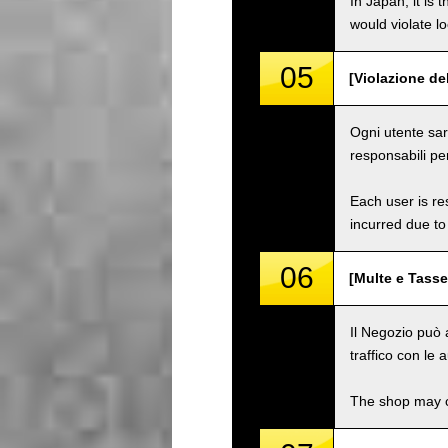
In Japan, it is 
would violate loc
05
[Violazione del
Ogni utente sarà
responsabili pe
Each user is res
incurred due to 
06
[Multe e Tasse
Il Negozio può a
traffico con le a
The shop may ch