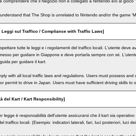
e comprendere che il Negozio non è collegato a Nintendo e/o al gioco '
understand that The Shop is unrelated to Nintendo and/or the game 'Ma
e Leggi sul Traffico / Compliance with Traffic Laws]
spettare tutte le leggi e i regolamenti del traffico locali. L'utente deve
messo per guidare in Giappone e deve portarla sempre con sé. L'utente
uida per guidare il kart.
ly with all local traffic laws and regulations. Users must possess and ca
 or permit to drive in Japan. Users must have sufficient driving skills to 
à del Kart / Kart Responsibility]
r legge è responsabilità dell'utente assicurarsi che il kart sia operativ
del traffico locali. (Esempio: indicatori laterali, fari, luci posteriori, luci d