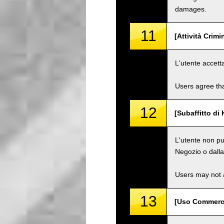
damages.
11
[Attività Crimi
L'utente accett
Users agree tha
12
[Subaffitto di 
L'utente non pu
Negozio o dalla 
Users may not a
13
[Uso Commerci