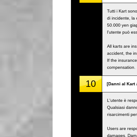
Tutti i Kart son
di incidente, l
50.000 yen giap
l'utente può es
All karts are i
accident, the i
If the insuranc
compensation.
10
[Danni al Kart
L'utente è resp
Qualsiasi danno
risarcimenti pe
Users are respo
damages. Damage