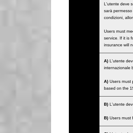
L'utente deve s
sarà permesso ut
condizioni, allo
Users must meet
service. If it 
insurance will n
A)
L'utente dev
internazionale 
A)
Users must po
based on the 1
B)
L'utente deve
B)
Users must ha