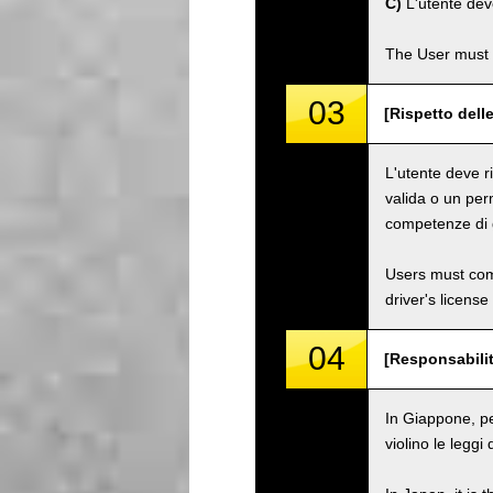
C)
L'utente dev
The User must 
03
[Rispetto dell
L'utente deve ri
valida o un per
competenze di g
Users must comp
driver's license
04
[Responsabilit
In Giappone, pe
violino le leggi 