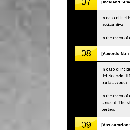
07
[Incidenti Stra
In caso di incid
assicurativa.
In the event of 
08
[Accordo Non 
In caso di inci
del Negozio. Il
parte avversa.
In the event of 
consent. The s
parties.
09
[Assicurazione