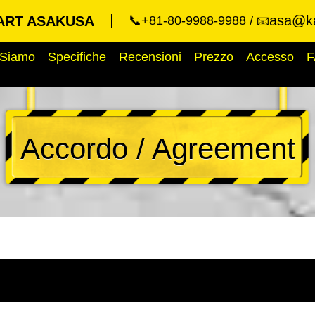
asa@ka
ART ASAKUSA
📞+81-80-9988-9988
📧
 Siamo
Specifiche
Recensioni
Prezzo
Accesso
F
Accordo / Agreement