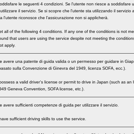
oddisfare le seguenti 4 condizioni. Se l'utente non riesce a soddisfare u
ilizzare il servizio. Se si scopre che l'utente sta utilizzando il servizi
ra l'utente riconosce che l'assicurazione non si applicherà.
 all of the following 4 conditions. If any one of the conditions is not m
is found that users are using the service despite not meeting the conditi
ot apply.
e avere una patente di guida valida o un permesso per guidare in Gia
basato sulla Convenzione di Ginevra del 1949, licenza SOFA, ecc.).
ssess a valid driver's license or permit to drive in Japan (such as an I
949 Geneva Convention, SOFA license, etc.).
 avere sufficienti competenze di guida per utilizzare il servizio.
ve sufficient driving skills to use the service.